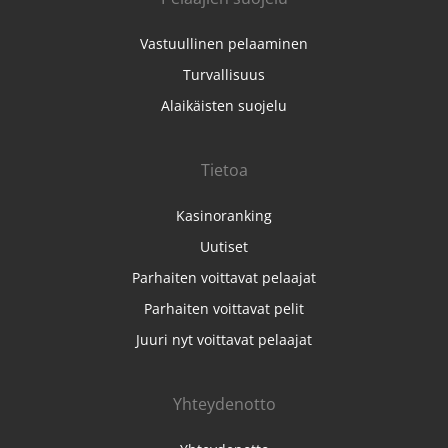
Vastuullinen pelaaminen
Turvallisuus
Alaikäisten suojelu
Tietoa
Kasinoranking
Uutiset
Parhaiten voittavat pelaajat
Parhaiten voittavat pelit
Juuri nyt voittavat pelaajat
Yhteydenotto