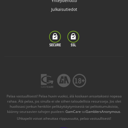
Yhteydenotto
Julkaisutiedot
Pelaa vastuullisesti! Pelaa huvin vuoksi, älä koskaan ansaitaksesi nopeaa
rahaa. Älä pelaa, jos sinulla ei ole siihen taloudellisia resursseja. Jos olet
huolissasi jonkun henkilön pelikäyttäytymisestä tai pelitottumuksista,
käänny seuraavien tahojen puoleen:
GamCare
tai
GamblersAnonymous
.
Uhkapelit voivat aiheuttaa riippuvuutta, pelaa vastuullisesti!