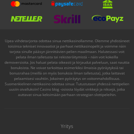
Upea viihdetarjonta odottaa sinua nettikasinollamme. Olemme yhdistäneet
toisiinsa tekniset innovaatiot ja parhaat nettikasinopelit ja voimme näin
tarjota sinulle pääsyn jännittävien pelien maailmaan. Halutessasi voit
pelata ilman talletusta tai rekisteröitymistä – näin voit kokeilla
demoversioita. Jos haluat pelata oikeasti ja kirjaudut palveluun, saat nauttia
bonuksista. Ne voivat tarkoittaa esimerkiksi ilmaisia pyöräytyksiä tai
bonusrahaa (meillä on myös bonuksia ilman talletusta), jotka laittavat
pelaamisesi vauhtiin. Jokainen pyöräytys on voitonmahdollisuus.
Suomenkielinen
nettikasino
odottaa sinua: Tutustutaan yhdessä nettipelien
uusiin oivalluksiin! Casino blog -osiosta löydät vinkkejä ja niksejä, jotka
auttavat sinua keksimään parhaan strategian slottipeleihin.
Yritys