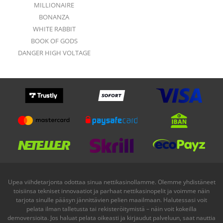
MILLIONAIRE
BONANZA
WHITE RABBIT
BOOK OF GODS
DANGER HIGH VOLTAGE
Upea viihdetarjonta odottaa sinua nettikasinollamme. Olemme yhdistäneet
toisiinsa tekniset innovaatiot ja parhaat nettikasinopelit ja voimme näin
tarjota sinulle pääsyn jännittävien pelien maailmaan. Halutessasi voit
pelata ilman talletusta tai rekisteröitymistä – näin voit kokeilla
demoversioita. Jos haluat pelata oikeasti ja kirjaudut palveluun, saat nauttia