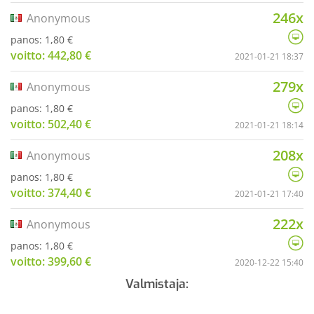
246x
Anonymous
panos: 1,80 €
voitto: 442,80 €
2021-01-21 18:37
279x
Anonymous
panos: 1,80 €
voitto: 502,40 €
2021-01-21 18:14
208x
Anonymous
panos: 1,80 €
voitto: 374,40 €
2021-01-21 17:40
222x
Anonymous
panos: 1,80 €
voitto: 399,60 €
2020-12-22 15:40
Valmistaja: