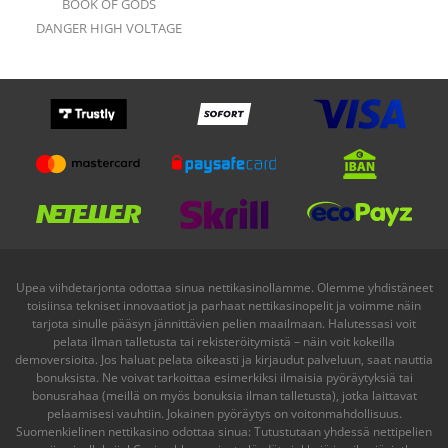
BOOK OF GODS
DANGER HIGH VOLTAGE
Upea viihdetarjonta odottaa sinua nettikasinollamme. Olemme yhdistäneet
toisiinsa tekniset innovaatiot ja parhaat nettikasinopelit ja voimme näin
tarjota sinulle pääsyn jännittävien pelien maailmaan. Halutessasi voit
pelata ilman talletusta tai rekisteröitymistä – näin voit kokeilla
demoversioita. Jos haluat pelata oikeasti ja kirjaudut palveluun, saat nauttia
bonuksista. Ne voivat tarkoittaa esimerkiksi ilmaisia pyöräytyksiä tai
bonusrahaa (meillä on myös bonuksia ilman talletusta), jotka laittavat
pelaamisesi vauhtiin. Jokainen pyöräytys on voitonmahdollisuus.
Suomenkielinen
nettikasino
odottaa sinua: Tutustutaan yhdessä nettipelien