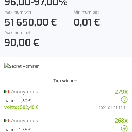
96,00
-
97,00
%
Maximum win
Minimum bet
51 650,00 €
0,01 €
Maximum bet
90,00 €
Top winners
279x
Anonymous
panos: 1,80 €
voitto: 502,40 €
2021-01-21 18:14
268x
Anonymous
panos: 1,35 €