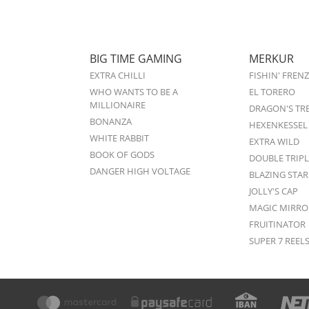
BIG TIME GAMING
MERKUR
EXTRA CHILLI
FISHIN' FREN
WHO WANTS TO BE A
EL TORERO
MILLIONAIRE
DRAGON'S TR
BONANZA
HEXENKESSEL
WHITE RABBIT
EXTRA WILD
BOOK OF GODS
DOUBLE TRIP
DANGER HIGH VOLTAGE
BLAZING STAR
JOLLY'S CAP
MAGIC MIRRO
FRUITINATOR
SUPER 7 REEL