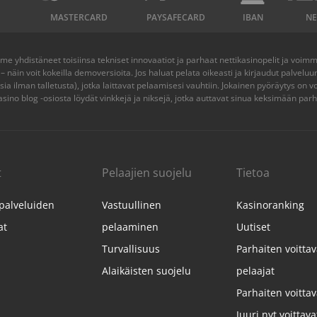
MASTERCARD
PAYSAFECARD
IBAN
NE
 yhdistäneet toisiinsa tekniset innovaatiot ja parhaat nettikasinopelit ja voimm
 – näin voit kokeilla demoversioita. Jos haluat pelata oikeasti ja kirjaudut palvelu
ia ilman talletusta), jotka laittavat pelaamisesi vauhtiin. Jokainen pyöräytys o
asino blog -osiosta löydät vinkkejä ja niksejä, jotka auttavat sinua keksimään parh
t
Pelaajien suojelu
Tietoa
palveluiden
Vastuullinen
Kasinoranking
at
pelaaminen
Uutiset
Turvallisuus
Parhaiten voittav
Alaikäisten suojelu
pelaajat
Parhaiten voittav
Juuri nyt voittava