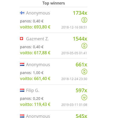
Top winners
1734x
Anonymous
panos: 0,40 €
voitto: 693,80 €
2018-12-16 08:51
1544x
Gazment Z.
panos: 0,40 €
voitto: 617,88 €
2019-05-05 01:41
661x
Anonymous
panos: 1,00 €
voitto: 661,40 €
2018-12-24 23:30
597x
Filip G.
panos: 0,20 €
voitto: 119,43 €
2019-03-11 01:08
545x
Anonymous