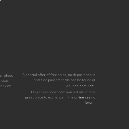
A special offer of free spins, no deposit bonus
aa rahaa.
and free paysafecards can be found at
lissasi
gambleboost.com
raavien
On gambleboost.com you will also find a
great place to exchange in the
online casino
forum
.