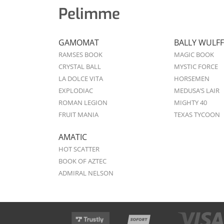
Pelimme
GAMOMAT
BALLY WULFF
RAMSES BOOK
MAGIC BOOK
CRYSTAL BALL
MYSTIC FORCE
LA DOLCE VITA
HORSEMEN
EXPLODIAC
MEDUSA’S LAIR
ROMAN LEGION
MIGHTY 40
FRUIT MANIA
TEXAS TYCOON
AMATIC
HOT SCATTER
BOOK OF AZTEC
ADMIRAL NELSON