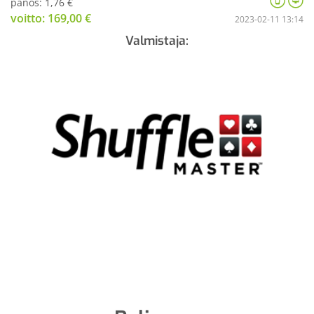
panos: 1,76 €
voitto: 169,00 €
2023-02-11 13:14
Valmistaja: