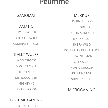
Pelimme
GAMOMAT
MERKUR
FISHIN' FRENZY
AMATIC
EL TORERO
HOT SCATTER
DRAGON'S TREASURE
BOOK OF AZTEC
HEXENKESSEL
ADMIRAL NELSON
EXTRA WILD
DOUBLE TRIPLE CHANCE
BALLY WULFF
BLAZING STAR
MAGIC BOOK
JOLLY'S CAP
MYSTIC FORCE
MAGIC MIRROR
HORSEMEN
FRUITINATOR
MEDUSA’S LAIR
SUPER 7 REELS
MIGHTY 40
TEXAS TYCOON
MICROGAMING
BIG TIME GAMING
EXTRA CHILLI