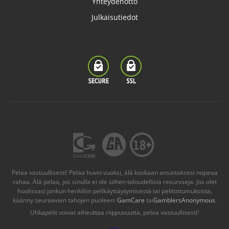
Yhteydenotto
Julkaisutiedot
Pelaa vastuullisesti! Pelaa huvin vuoksi, älä koskaan ansaitaksesi nopeaa
rahaa. Älä pelaa, jos sinulla ei ole siihen taloudellisia resursseja. Jos olet
huolissasi jonkun henkilön pelikäyttäytymisestä tai pelitottumuksista,
käänny seuraavien tahojen puoleen:
GamCare
tai
GamblersAnonymous
.
Uhkapelit voivat aiheuttaa riippuvuutta, pelaa vastuullisesti!