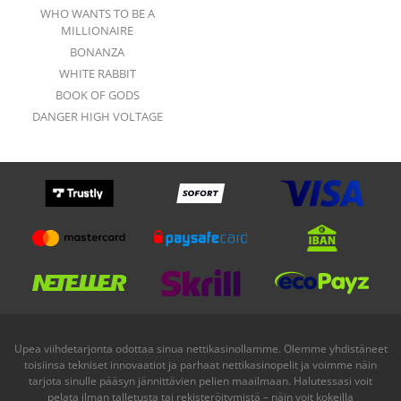
WHO WANTS TO BE A
MILLIONAIRE
BONANZA
WHITE RABBIT
BOOK OF GODS
DANGER HIGH VOLTAGE
Upea viihdetarjonta odottaa sinua nettikasinollamme. Olemme yhdistäneet
toisiinsa tekniset innovaatiot ja parhaat nettikasinopelit ja voimme näin
tarjota sinulle pääsyn jännittävien pelien maailmaan. Halutessasi voit
pelata ilman talletusta tai rekisteröitymistä – näin voit kokeilla