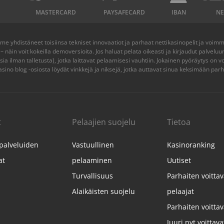
MASTERCARD
PAYSAFECARD
IBAN
NE
 yhdistäneet toisiinsa tekniset innovaatiot ja parhaat nettikasinopelit ja voimm
 – näin voit kokeilla demoversioita. Jos haluat pelata oikeasti ja kirjaudut palvelu
ia ilman talletusta), jotka laittavat pelaamisesi vauhtiin. Jokainen pyöräytys o
asino blog -osiosta löydät vinkkejä ja niksejä, jotka auttavat sinua keksimään parh
t
Pelaajien suojelu
Tietoa
palveluiden
Vastuullinen
Kasinoranking
at
pelaaminen
Uutiset
Turvallisuus
Parhaiten voittav
Alaikäisten suojelu
pelaajat
Parhaiten voittav
Juuri nyt voittava