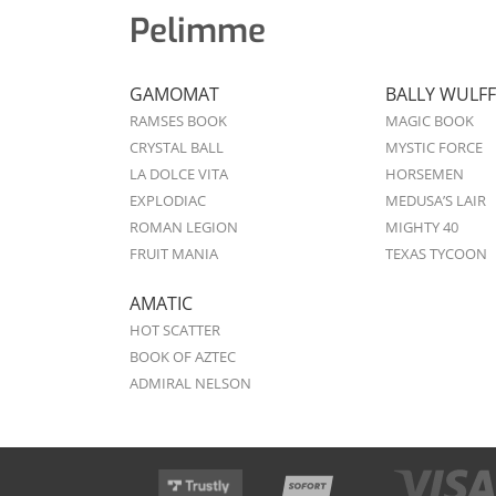
Pelimme
GAMOMAT
BALLY WULFF
RAMSES BOOK
MAGIC BOOK
CRYSTAL BALL
MYSTIC FORCE
LA DOLCE VITA
HORSEMEN
EXPLODIAC
MEDUSA’S LAIR
ROMAN LEGION
MIGHTY 40
FRUIT MANIA
TEXAS TYCOON
AMATIC
HOT SCATTER
BOOK OF AZTEC
ADMIRAL NELSON