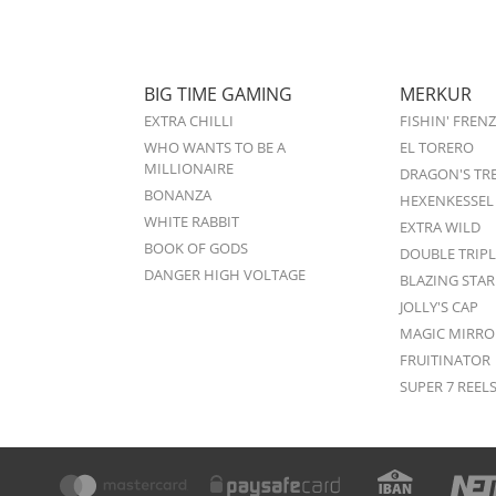
BIG TIME GAMING
MERKUR
EXTRA CHILLI
FISHIN' FREN
WHO WANTS TO BE A
EL TORERO
MILLIONAIRE
DRAGON'S TR
BONANZA
HEXENKESSEL
WHITE RABBIT
EXTRA WILD
BOOK OF GODS
DOUBLE TRIP
DANGER HIGH VOLTAGE
BLAZING STAR
JOLLY'S CAP
MAGIC MIRRO
FRUITINATOR
SUPER 7 REEL