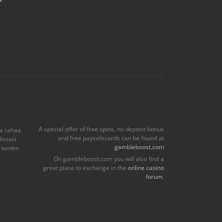
A special offer of free spins, no deposit bonus
aa rahaa.
and free paysafecards can be found at
lissasi
gambleboost.com
raavien
On gambleboost.com you will also find a
great place to exchange in the
online casino
forum
.