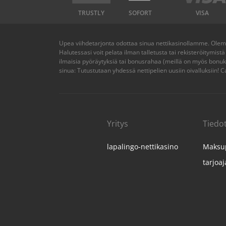
TRUSTLY
SOFORT
VISA
Upea viihdetarjonta odottaa sinua nettikasinollamme. Olemme
Halutessasi voit pelata ilman talletusta tai rekisteröitymistä
ilmaisia pyöräytyksiä tai bonusrahaa (meillä on myös bonuks
sinua: Tutustutaan yhdessä nettipelien uusiin oivalluksiin! C
Yritys
Tiedo
lapalingo-nettikasino
Maksu
tarjoaj