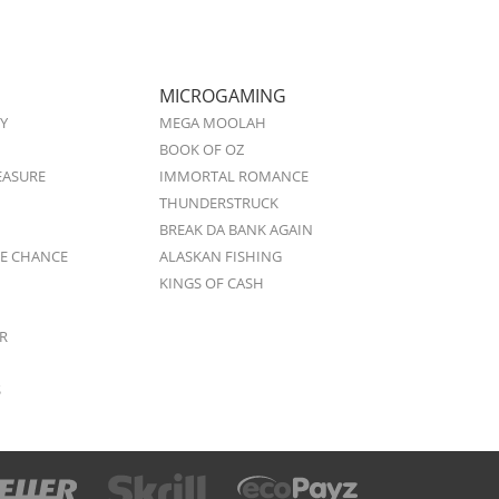
MICROGAMING
ZY
MEGA MOOLAH
BOOK OF OZ
EASURE
IMMORTAL ROMANCE
THUNDERSTRUCK
BREAK DA BANK AGAIN
LE CHANCE
ALASKAN FISHING
KINGS OF CASH
R
S