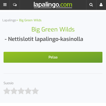
Lapalingo
Big Green Wilds
Big Green Wilds
- Nettislotit lapalingo-kasinolla
Pelaa
Suosio