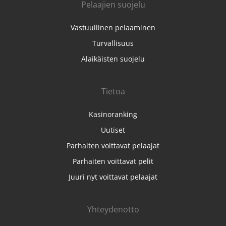
Pelaajien suojelu
Vastuullinen pelaaminen
Turvallisuus
Alaikäisten suojelu
Tietoa
Kasinoranking
Uutiset
Parhaiten voittavat pelaajat
Parhaiten voittavat pelit
Juuri nyt voittavat pelaajat
Yhteydenotto