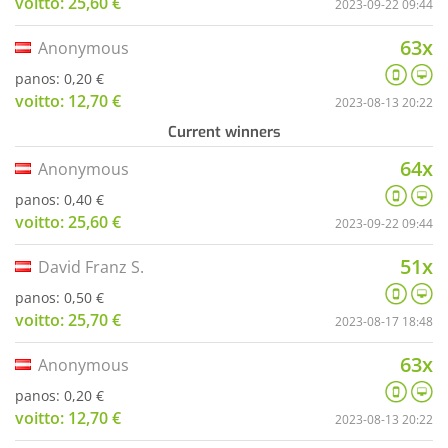
voitto: 25,60 €
2023-09-22 09:44
63x
Anonymous
panos: 0,20 €
voitto: 12,70 €
2023-08-13 20:22
Current winners
64x
Anonymous
panos: 0,40 €
voitto: 25,60 €
2023-09-22 09:44
51x
David Franz S.
panos: 0,50 €
voitto: 25,70 €
2023-08-17 18:48
63x
Anonymous
panos: 0,20 €
voitto: 12,70 €
2023-08-13 20:22