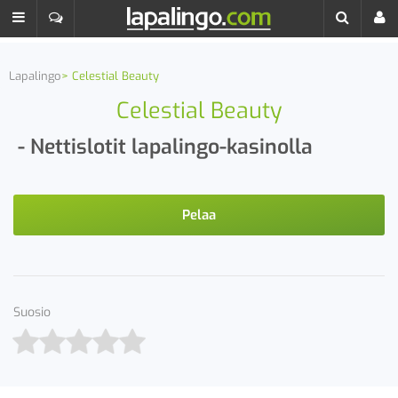
Lapalingo
Celestial Beauty
Celestial Beauty
- Nettislotit lapalingo-kasinolla
Pelaa
Suosio