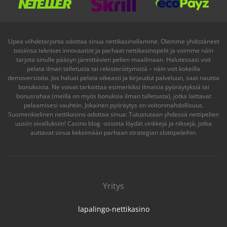
Upea viihdetarjonta odottaa sinua nettikasinollamme. Olemme yhdistäneet
toisiinsa tekniset innovaatiot ja parhaat nettikasinopelit ja voimme näin
tarjota sinulle pääsyn jännittävien pelien maailmaan. Halutessasi voit
pelata ilman talletusta tai rekisteröitymistä – näin voit kokeilla
demoversioita. Jos haluat pelata oikeasti ja kirjaudut palveluun, saat nauttia
bonuksista. Ne voivat tarkoittaa esimerkiksi ilmaisia pyöräytyksiä tai
bonusrahaa (meillä on myös bonuksia ilman talletusta), jotka laittavat
pelaamisesi vauhtiin. Jokainen pyöräytys on voitonmahdollisuus.
Suomenkielinen
nettikasino
odottaa sinua: Tutustutaan yhdessä nettipelien
uusiin oivalluksiin! Casino blog -osiosta löydät vinkkejä ja niksejä, jotka
auttavat sinua keksimään parhaan strategian slottipeleihin.
Yritys
lapalingo-nettikasino