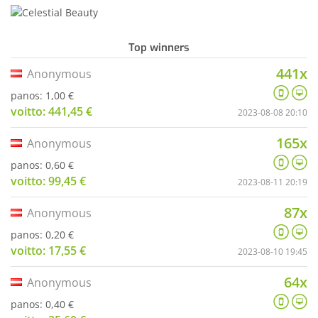
Top winners
441x
Anonymous
panos: 1,00 €
voitto: 441,45 €
2023-08-08 20:10
165x
Anonymous
panos: 0,60 €
voitto: 99,45 €
2023-08-11 20:19
87x
Anonymous
panos: 0,20 €
voitto: 17,55 €
2023-08-10 19:45
64x
Anonymous
panos: 0,40 €