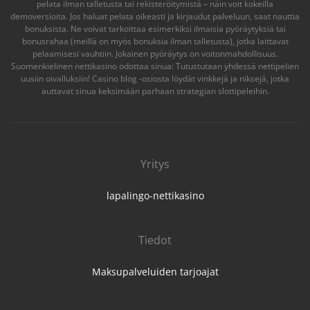
pelata ilman talletusta tai rekisteröitymistä – näin voit kokeilla
demoversioita. Jos haluat pelata oikeasti ja kirjaudut palveluun, saat nauttia
bonuksista. Ne voivat tarkoittaa esimerkiksi ilmaisia pyöräytyksiä tai
bonusrahaa (meillä on myös bonuksia ilman talletusta), jotka laittavat
pelaamisesi vauhtiin. Jokainen pyöräytys on voitonmahdollisuus.
Suomenkielinen
nettikasino
odottaa sinua: Tutustutaan yhdessä nettipelien
uusiin oivalluksiin! Casino blog -osiosta löydät vinkkejä ja niksejä, jotka
auttavat sinua keksimään parhaan strategian slottipeleihin.
Yritys
lapalingo-nettikasino
Tiedot
Maksupalveluiden tarjoajat