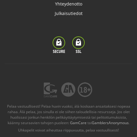
Yhteydenotto
Julkaisutiedot
Pelaa vastuullisesti! Pelaa huvin vuoksi, älä koskaan ansaitaksesi nopeaa
rahaa. Älä pelaa, jos sinulla ei ole siihen taloudellisia resursseja. Jos olet
huolissasi jonkun henkilön pelikäyttäytymisestä tai pelitottumuksista,
käänny seuraavien tahojen puoleen:
GamCare
tai
GamblersAnonymous
.
Uhkapelit voivat aiheuttaa riippuvuutta, pelaa vastuullisesti!