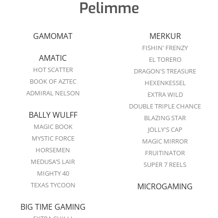
Pelimme
GAMOMAT
MERKUR
FISHIN' FRENZY
AMATIC
EL TORERO
HOT SCATTER
DRAGON'S TREASURE
BOOK OF AZTEC
HEXENKESSEL
ADMIRAL NELSON
EXTRA WILD
DOUBLE TRIPLE CHANCE
BALLY WULFF
BLAZING STAR
MAGIC BOOK
JOLLY'S CAP
MYSTIC FORCE
MAGIC MIRROR
HORSEMEN
FRUITINATOR
MEDUSA’S LAIR
SUPER 7 REELS
MIGHTY 40
TEXAS TYCOON
MICROGAMING
BIG TIME GAMING