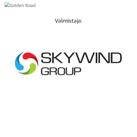
Valmistaja: