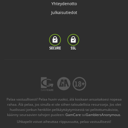
Yhteydenotto
Julkaisutiedot
Pelaa vastuullisesti! Pelaa huvin vuoksi, älä koskaan ansaitaksesi nopeaa
rahaa. Älä pelaa, jos sinulla ei ole siihen taloudellisia resursseja. Jos olet
huolissasi jonkun henkilön pelikäyttäytymisestä tai pelitottumuksista,
käänny seuraavien tahojen puoleen:
GamCare
tai
GamblersAnonymous
.
Uhkapelit voivat aiheuttaa riippuvuutta, pelaa vastuullisesti!