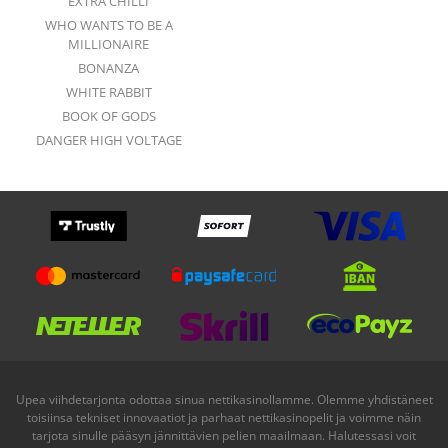
EXTRA CHILLI
WHO WANTS TO BE A
MILLIONAIRE
BONANZA
WHITE RABBIT
BOOK OF GODS
DANGER HIGH VOLTAGE
Upea viihdetarjonta odottaa sinua nettikasinollamme. Olemme yhdistäneet
toisiinsa tekniset innovaatiot ja parhaat nettikasinopelit ja voimme näin
tarjota sinulle pääsyn jännittävien pelien maailmaan. Halutessasi voit