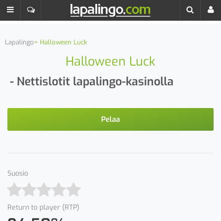
Lapalingo
Halloween Luck
Halloween Luck
- Nettislotit lapalingo-kasinolla
Pelaa
Suosio
Return to player (RTP)