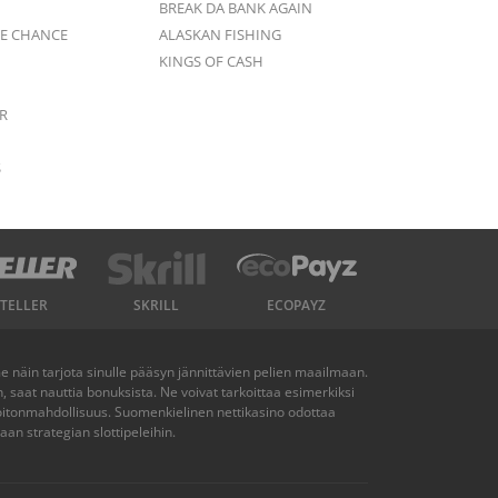
BREAK DA BANK AGAIN
LE CHANCE
ALASKAN FISHING
KINGS OF CASH
R
S
TELLER
SKRILL
ECOPAYZ
e näin tarjota sinulle pääsyn jännittävien pelien maailmaan.
un, saat nauttia bonuksista. Ne voivat tarkoittaa esimerkiksi
n voitonmahdollisuus. Suomenkielinen
nettikasino
odottaa
aan strategian slottipeleihin.