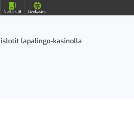
Nettislotit
Livekasino
tislotit lapalingo-kasinolla