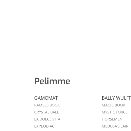
Pelimme
GAMOMAT
BALLY WULFF
RAMSES BOOK
MAGIC BOOK
CRYSTAL BALL
MYSTIC FORCE
LA DOLCE VITA
HORSEMEN
EXPLODIAC
MEDUSA’S LAIR