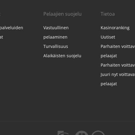
t
Pelaajien suojelu
Tietoa
palveluiden
Vastuullinen
Kasinoranking
at
pelaaminen
Uutiset
Turvallisuus
Parhaiten voittav
Alaikäisten suojelu
pelaajat
Parhaiten voittav
Juuri nyt voittava
pelaajat