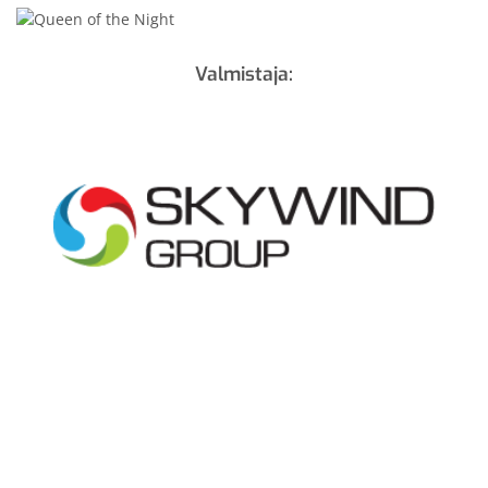
Valmistaja: