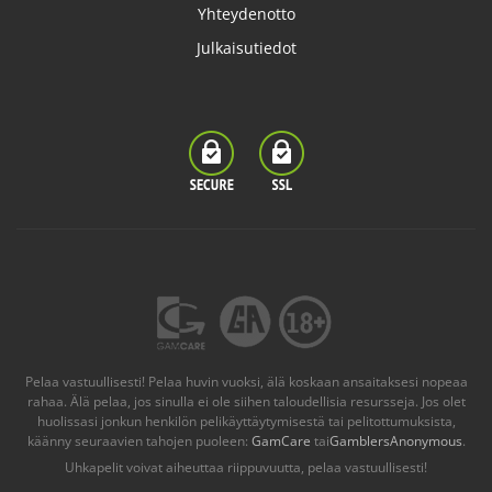
Yhteydenotto
Julkaisutiedot
Pelaa vastuullisesti! Pelaa huvin vuoksi, älä koskaan ansaitaksesi nopeaa
rahaa. Älä pelaa, jos sinulla ei ole siihen taloudellisia resursseja. Jos olet
huolissasi jonkun henkilön pelikäyttäytymisestä tai pelitottumuksista,
käänny seuraavien tahojen puoleen:
GamCare
tai
GamblersAnonymous
.
Uhkapelit voivat aiheuttaa riippuvuutta, pelaa vastuullisesti!