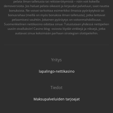
pelata ilman talletusta tai rekisteröitymistä – näin voit kokeilla
demoversioita. Jos haluat pelata oikeasti ja kirjaudut palveluun, saat nauttia
bonuksista. Ne voivat tarkoittaa esimerkiksi ilmaisia pyöräytyksiä tai
bonusrahaa (meillä on myös bonuksia ilman talletusta), jotka laittavat
pelaamisesi vauhtiin. Jokainen pyöräytys on voitonmahdollisuus.
Suomenkielinen
nettikasino
odottaa sinua: Tutustutaan yhdessä nettipelien
uusiin oivalluksiin! Casino blog -osiosta löydät vinkkejä ja niksejä, jotka
auttavat sinua keksimään parhaan strategian slottipeleihin.
Yritys
lapalingo-nettikasino
Tiedot
Maksupalveluiden tarjoajat