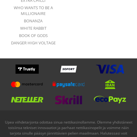
EXTRA CHILLI
WHO WANTS TO BE A
MILLIONAIRE
BONANZA
WHITE RABBIT
BOOK OF GODS
DANGER HIGH VOLTAGE
Upea viihdetarjonta odottaa sinua nettikasinollamme. Olemme yhdistäneet
toisiinsa tekniset innovaatiot ja parhaat nettikasinopelit ja voimme näin
tarjota sinulle pääsyn jännittävien pelien maailmaan. Halutessasi voit