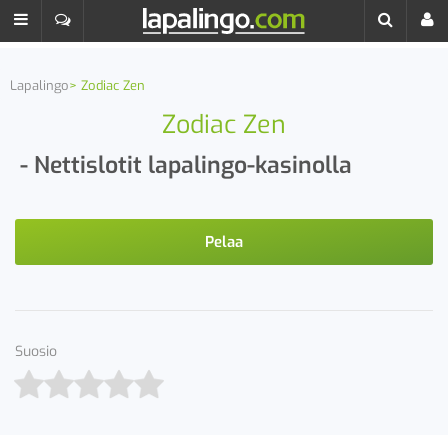
Lapalingo
Zodiac Zen
Zodiac Zen
- Nettislotit lapalingo-kasinolla
Pelaa
Suosio