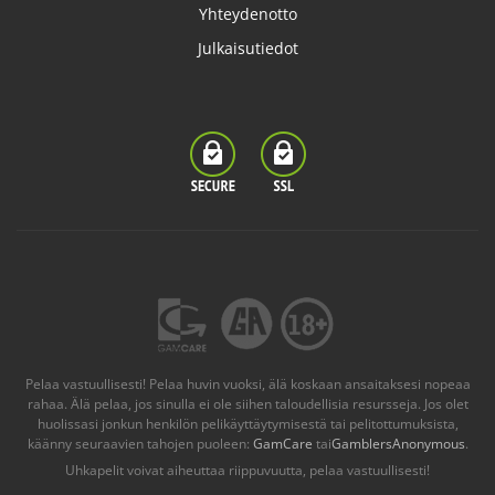
Yhteydenotto
Julkaisutiedot
Pelaa vastuullisesti! Pelaa huvin vuoksi, älä koskaan ansaitaksesi nopeaa
rahaa. Älä pelaa, jos sinulla ei ole siihen taloudellisia resursseja. Jos olet
huolissasi jonkun henkilön pelikäyttäytymisestä tai pelitottumuksista,
käänny seuraavien tahojen puoleen:
GamCare
tai
GamblersAnonymous
.
Uhkapelit voivat aiheuttaa riippuvuutta, pelaa vastuullisesti!