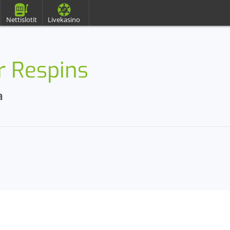
Nettislotit
Livekasino
r Respins
a