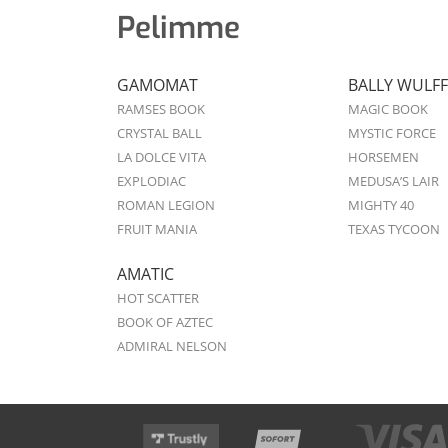
Pelimme
GAMOMAT
BALLY WULFF
RAMSES BOOK
MAGIC BOOK
CRYSTAL BALL
MYSTIC FORCE
LA DOLCE VITA
HORSEMEN
EXPLODIAC
MEDUSA’S LAIR
ROMAN LEGION
MIGHTY 40
FRUIT MANIA
TEXAS TYCOON
AMATIC
HOT SCATTER
BOOK OF AZTEC
ADMIRAL NELSON