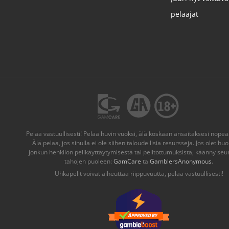
pelaajat
Pelaa vastuullisesti! Pelaa huvin vuoksi, älä koskaan ansaitaksesi nope
Älä pelaa, jos sinulla ei ole siihen taloudellisia resursseja. Jos olet huo
jonkun henkilön pelikäyttäytymisestä tai pelitottumuksista, käänny seu
tahojen puoleen:
GamCare
tai
GamblersAnonymous
.
Uhkapelit voivat aiheuttaa riippuvuutta, pelaa vastuullisesti!