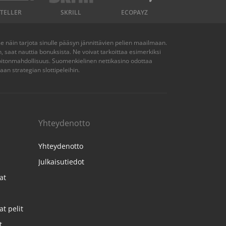
TELLER
SKRILL
ECOPAYZ
e näin tarjota sinulle pääsyn jännittävien pelien maailmaan.
un, saat nauttia bonuksista. Ne voivat tarkoittaa esimerkiksi
n voitonmahdollisuus. Suomenkielinen
nettikasino
odottaa
aan strategian slottipeleihin.
Yhteydenotto
Yhteydenotto
Julkaisutiedot
at
at pelit
t