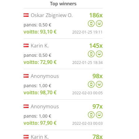
Top winners
186x
Oskar Zbigniew O.
panos: 0,50 €
voitto: 93,10 €
2022-01-25 19:11
145x
Karin K.
panos: 0,50 €
voitto: 72,90 €
2022-01-25 18:34
98x
Anonymous
panos: 1,00 €
voitto: 98,70 €
2022-02-03 00:05
97x
Anonymous
panos: 1,00 €
voitto: 97,90 €
2022-02-03 00:03
78x
Karin K.