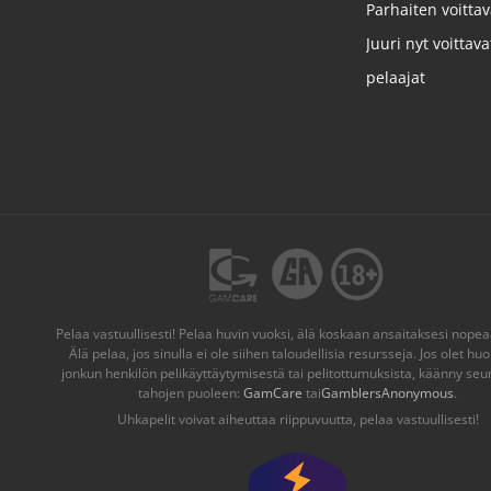
Parhaiten voittav
Juuri nyt voittava
pelaajat
Pelaa vastuullisesti! Pelaa huvin vuoksi, älä koskaan ansaitaksesi nope
Älä pelaa, jos sinulla ei ole siihen taloudellisia resursseja. Jos olet huo
jonkun henkilön pelikäyttäytymisestä tai pelitottumuksista, käänny seu
tahojen puoleen:
GamCare
tai
GamblersAnonymous
.
Uhkapelit voivat aiheuttaa riippuvuutta, pelaa vastuullisesti!