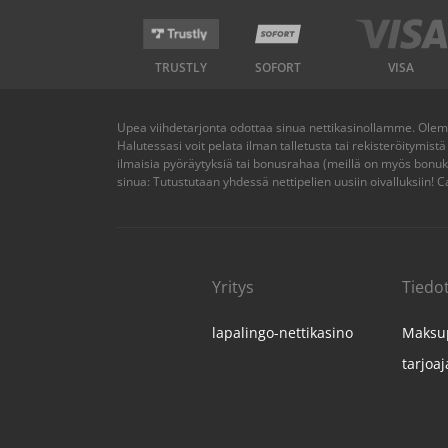
TRUSTLY
SOFORT
VISA
Upea viihdetarjonta odottaa sinua nettikasinollamme. Olemme
Halutessasi voit pelata ilman talletusta tai rekisteröitymistä
ilmaisia pyöräytyksiä tai bonusrahaa (meillä on myös bonuks
sinua: Tutustutaan yhdessä nettipelien uusiin oivalluksiin! C
Yritys
Tiedo
lapalingo-nettikasino
Maksu
tarjoaj