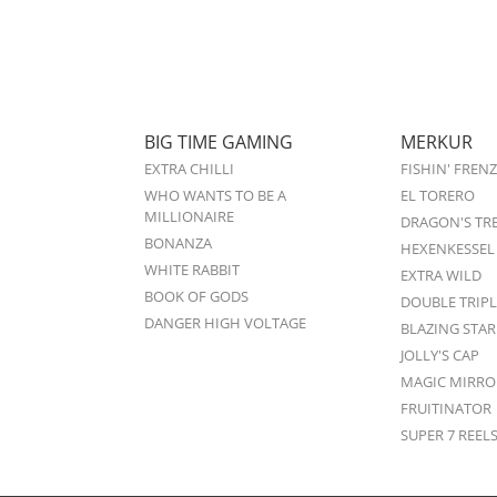
BIG TIME GAMING
MERKUR
EXTRA CHILLI
FISHIN' FREN
WHO WANTS TO BE A
EL TORERO
MILLIONAIRE
DRAGON'S TR
BONANZA
HEXENKESSEL
WHITE RABBIT
EXTRA WILD
BOOK OF GODS
DOUBLE TRIP
DANGER HIGH VOLTAGE
BLAZING STAR
JOLLY'S CAP
MAGIC MIRRO
FRUITINATOR
SUPER 7 REEL