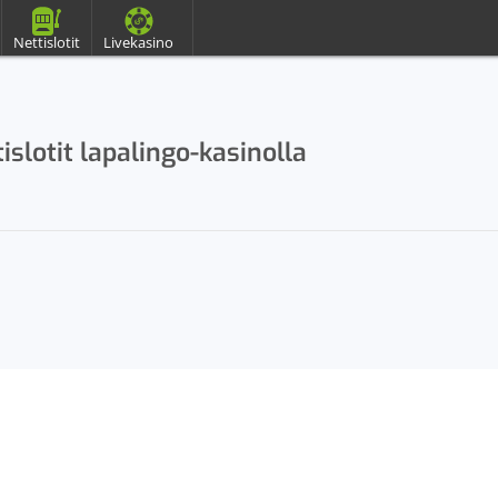
Nettislotit
Livekasino
tislotit lapalingo-kasinolla