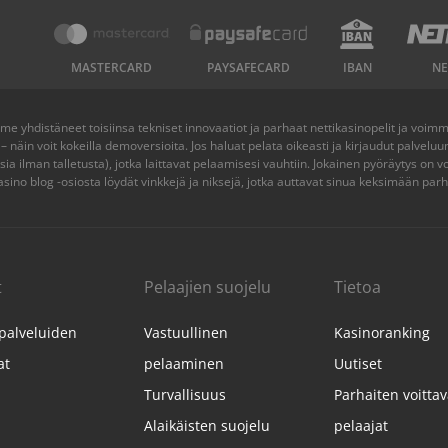
MASTERCARD
PAYSAFECARD
IBAN
NE
 yhdistäneet toisiinsa tekniset innovaatiot ja parhaat nettikasinopelit ja voimm
 – näin voit kokeilla demoversioita. Jos haluat pelata oikeasti ja kirjaudut palvelu
ia ilman talletusta), jotka laittavat pelaamisesi vauhtiin. Jokainen pyöräytys o
asino blog -osiosta löydät vinkkejä ja niksejä, jotka auttavat sinua keksimään parh
t
Pelaajien suojelu
Tietoa
palveluiden
Vastuullinen
Kasinoranking
at
pelaaminen
Uutiset
Turvallisuus
Parhaiten voittav
Alaikäisten suojelu
pelaajat