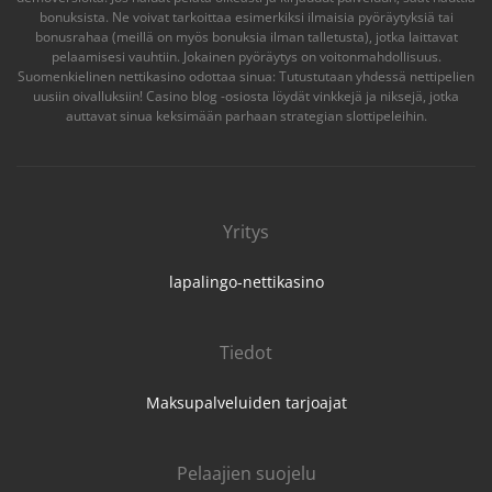
bonuksista. Ne voivat tarkoittaa esimerkiksi ilmaisia pyöräytyksiä tai
bonusrahaa (meillä on myös bonuksia ilman talletusta), jotka laittavat
pelaamisesi vauhtiin. Jokainen pyöräytys on voitonmahdollisuus.
Suomenkielinen
nettikasino
odottaa sinua: Tutustutaan yhdessä nettipelien
uusiin oivalluksiin! Casino blog -osiosta löydät vinkkejä ja niksejä, jotka
auttavat sinua keksimään parhaan strategian slottipeleihin.
Yritys
lapalingo-nettikasino
Tiedot
Maksupalveluiden tarjoajat
Pelaajien suojelu