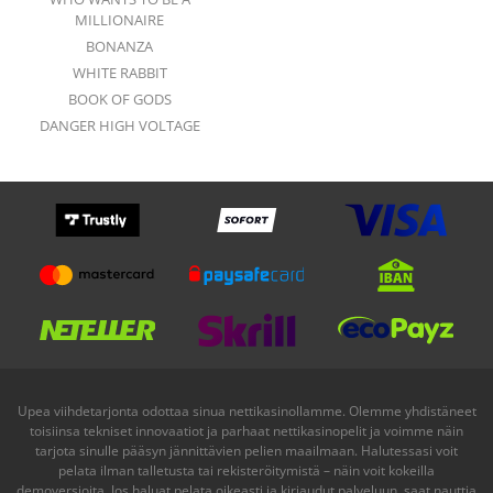
MILLIONAIRE
BONANZA
WHITE RABBIT
BOOK OF GODS
DANGER HIGH VOLTAGE
Upea viihdetarjonta odottaa sinua nettikasinollamme. Olemme yhdistäneet
toisiinsa tekniset innovaatiot ja parhaat nettikasinopelit ja voimme näin
tarjota sinulle pääsyn jännittävien pelien maailmaan. Halutessasi voit
pelata ilman talletusta tai rekisteröitymistä – näin voit kokeilla
demoversioita. Jos haluat pelata oikeasti ja kirjaudut palveluun, saat nauttia