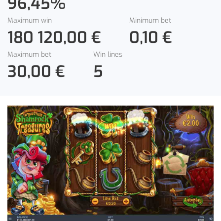
96,45
%
Maximum win
Minimum bet
180 120,00 €
0,10 €
Maximum bet
Win lines
30,00 €
5