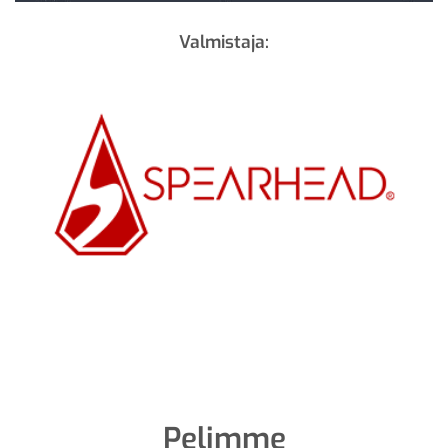
Valmistaja:
Pelimme