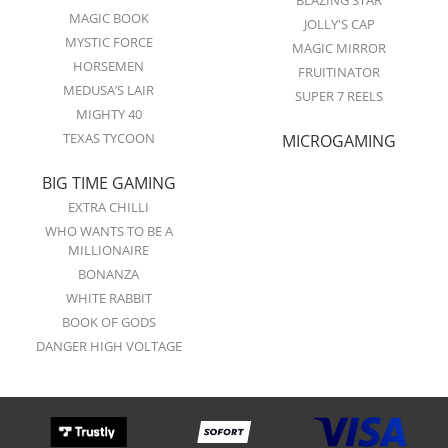
BLAZING STAR
MAGIC BOOK
JOLLY'S CAP
MYSTIC FORCE
MAGIC MIRROR
HORSEMEN
FRUITINATOR
MEDUSA’S LAIR
SUPER 7 REELS
MIGHTY 40
TEXAS TYCOON
MICROGAMING
BIG TIME GAMING
EXTRA CHILLI
WHO WANTS TO BE A
MILLIONAIRE
BONANZA
WHITE RABBIT
BOOK OF GODS
DANGER HIGH VOLTAGE