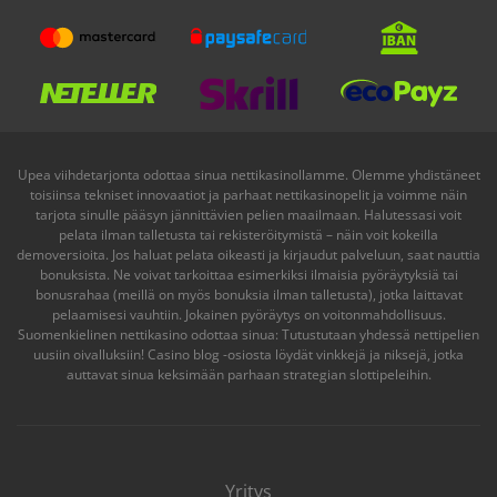
Upea viihdetarjonta odottaa sinua nettikasinollamme. Olemme yhdistäneet
toisiinsa tekniset innovaatiot ja parhaat nettikasinopelit ja voimme näin
tarjota sinulle pääsyn jännittävien pelien maailmaan. Halutessasi voit
pelata ilman talletusta tai rekisteröitymistä – näin voit kokeilla
demoversioita. Jos haluat pelata oikeasti ja kirjaudut palveluun, saat nauttia
bonuksista. Ne voivat tarkoittaa esimerkiksi ilmaisia pyöräytyksiä tai
bonusrahaa (meillä on myös bonuksia ilman talletusta), jotka laittavat
pelaamisesi vauhtiin. Jokainen pyöräytys on voitonmahdollisuus.
Suomenkielinen
nettikasino
odottaa sinua: Tutustutaan yhdessä nettipelien
uusiin oivalluksiin! Casino blog -osiosta löydät vinkkejä ja niksejä, jotka
auttavat sinua keksimään parhaan strategian slottipeleihin.
Yritys