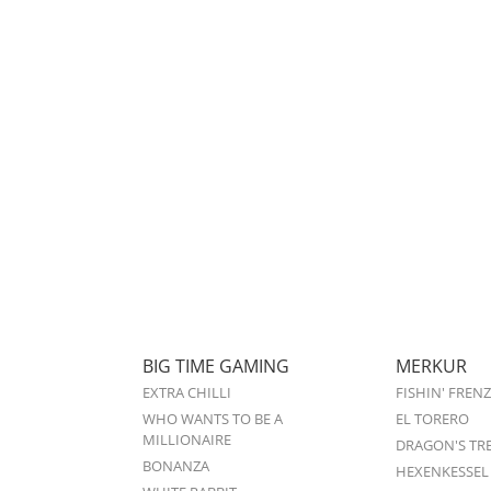
BIG TIME GAMING
MERKUR
EXTRA CHILLI
FISHIN' FREN
WHO WANTS TO BE A
EL TORERO
MILLIONAIRE
DRAGON'S TR
BONANZA
HEXENKESSEL