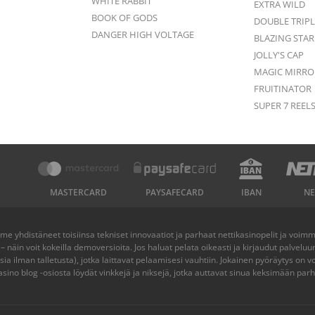
WHITE RABBIT
EXTRA WILD
BOOK OF GODS
DOUBLE TRIP
DANGER HIGH VOLTAGE
BLAZING STAR
JOLLY'S CAP
MAGIC MIRRO
FRUITINATOR
SUPER 7 REEL
MASTERCARD
PAYSAFECARD
IBAN
NE
 yhdistäneet toisiinsa tekniset innovaatiot ja parhaat nettikasinopelit ja voimm
 – näin voit kokeilla demoversioita. Jos haluat pelata oikeasti ja kirjaudut palvelu
ia ilman talletusta), jotka laittavat pelaamisesi vauhtiin. Jokainen pyöräytys o
asino blog -osiosta löydät vinkkejä ja niksejä, jotka auttavat sinua keksimään parh