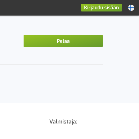
Kirjaudu sisään
Pelaa
Valmistaja: