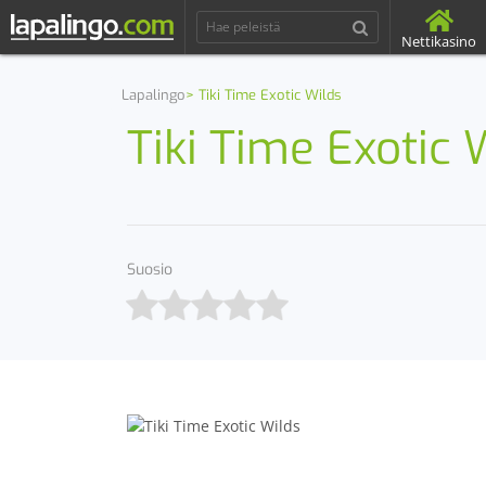
Nettikasino
Lapalingo
Tiki Time Exotic Wilds
Tiki Time Exotic 
Suosio