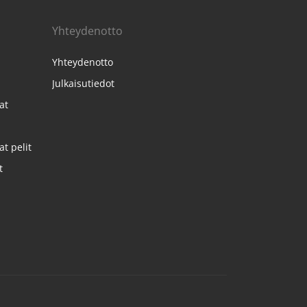
Yhteydenotto
Yhteydenotto
Julkaisutiedot
at
at pelit
t