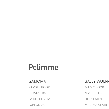
Pelimme
GAMOMAT
BALLY WULFF
RAMSES BOOK
MAGIC BOOK
CRYSTAL BALL
MYSTIC FORCE
LA DOLCE VITA
HORSEMEN
EXPLODIAC
MEDUSA’S LAIR