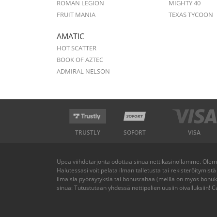
ROMAN LEGION
MIGHTY 40
FRUIT MANIA
TEXAS TYCOON
AMATIC
HOT SCATTER
BOOK OF AZTEC
ADMIRAL NELSON
TRUSTLY
SOFORT
VISA
Upea viihdetarjonta odottaa sinua nettikasinollamme. Olemme
Halutessasi voit pelata ilman talletusta tai rekisteröitymistä
ilmaisia pyöräytyksiä tai bonusrahaa (meillä on myös bonuks
sinua: Tutustutaan yhdessä nettipelien uusiin oivalluksiin! C