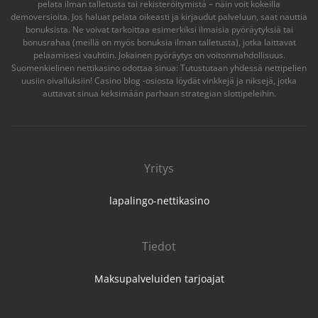
pelata ilman talletusta tai rekisteröitymistä – näin voit kokeilla
demoversioita. Jos haluat pelata oikeasti ja kirjaudut palveluun, saat nauttia
bonuksista. Ne voivat tarkoittaa esimerkiksi ilmaisia pyöräytyksiä tai
bonusrahaa (meillä on myös bonuksia ilman talletusta), jotka laittavat
pelaamisesi vauhtiin. Jokainen pyöräytys on voitonmahdollisuus.
Suomenkielinen
nettikasino
odottaa sinua: Tutustutaan yhdessä nettipelien
uusiin oivalluksiin! Casino blog -osiosta löydät vinkkejä ja niksejä, jotka
auttavat sinua keksimään parhaan strategian slottipeleihin.
Yritys
lapalingo-nettikasino
Tiedot
Maksupalveluiden tarjoajat