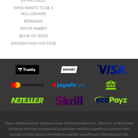
EXTRA CHILLI
WHO WANTS TO BE A
MILLIONAIRE
BONANZA
WHITE RABBIT
BOOK OF GODS
DANGER HIGH VOLTAGE
Upea viihdetarjonta odottaa sinua nettikasinollamme. Olemme yhdistäneet
toisiinsa tekniset innovaatiot ja parhaat nettikasinopelit ja voimme näin
tarjota sinulle pääsyn jännittävien pelien maailmaan. Halutessasi voit