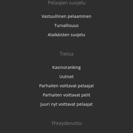
Pelaajien suojelu
Vastuullinen pelaaminen
Turvallisuus
Alaikäisten suojelu
Tietoa
Kasinoranking
Uutiset
Parhaiten voittavat pelaajat
Parhaiten voittavat pelit
Juuri nyt voittavat pelaajat
Yhteydenotto