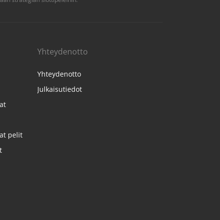
Yhteydenotto
Yhteydenotto
Julkaisutiedot
at
at pelit
t