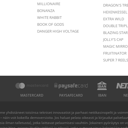
MILLIONAIRE
DRAGON'S TR
BONANZA
HEXENKESSEL
WHITE RABBIT
EXTRA WILD
BOOK OF GODS
DOUBLE TRIP
DANGER HIGH VOLTAGE
BLAZING STAR
JOLLY'S CAP
MAGIC MIRRO
FRUITINATOR
SUPER 7 REEL
MASTERCARD
PAYSAFECARD
IBAN
NE
 yhdistäneet toisiinsa tekniset innovaatiot ja parhaat nettikasinopelit ja voimm
 – näin voit kokeilla demoversioita. Jos haluat pelata oikeasti ja kirjaudut palvelu
ia ilman talletusta), jotka laittavat pelaamisesi vauhtiin. Jokainen pyöräytys o
asino blog -osiosta löydät vinkkejä ja niksejä, jotka auttavat sinua keksimään parh