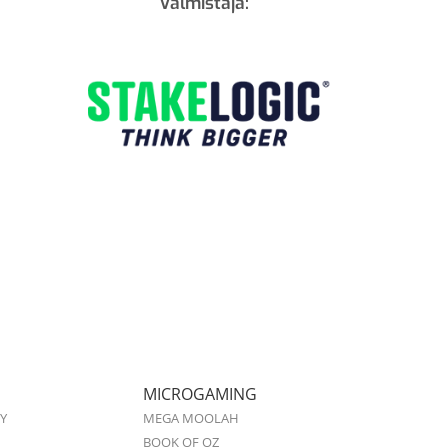
Valmistaja:
MICROGAMING
ZY
MEGA MOOLAH
BOOK OF OZ