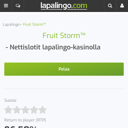
Lapalingo
Fruit Storm™
Fruit Storm™
- Nettislotit lapalingo-kasinolla
Pelaa
Suosio
Return to player (RTP)