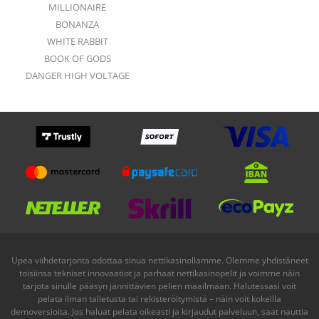
MILLIONAIRE
BONANZA
WHITE RABBIT
BOOK OF GODS
DANGER HIGH VOLTAGE
Upea viihdetarjonta odottaa sinua nettikasinollamme. Olemme yhdistäneet
toisiinsa tekniset innovaatiot ja parhaat nettikasinopelit ja voimme näin
tarjota sinulle pääsyn jännittävien pelien maailmaan. Halutessasi voit
pelata ilman talletusta tai rekisteröitymistä – näin voit kokeilla
demoversioita. Jos haluat pelata oikeasti ja kirjaudut palveluun, saat nauttia