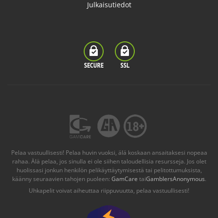
Julkaisutiedot
Pelaa vastuullisesti! Pelaa huvin vuoksi, älä koskaan ansaitaksesi nopeaa
rahaa. Älä pelaa, jos sinulla ei ole siihen taloudellisia resursseja. Jos olet
huolissasi jonkun henkilön pelikäyttäytymisestä tai pelitottumuksista,
käänny seuraavien tahojen puoleen:
GamCare
tai
GamblersAnonymous
.
Uhkapelit voivat aiheuttaa riippuvuutta, pelaa vastuullisesti!