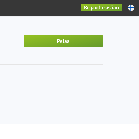
Kirjaudu sisään
Pelaa