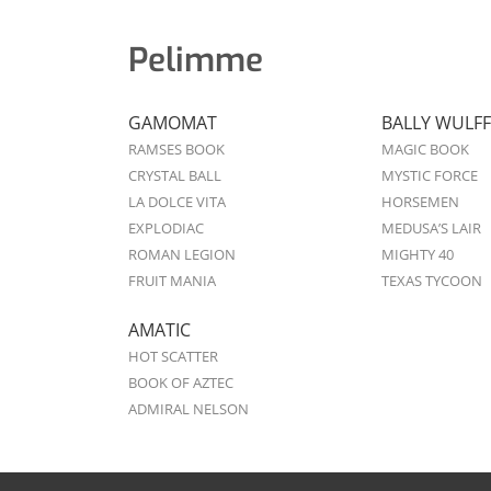
Pelimme
GAMOMAT
BALLY WULFF
RAMSES BOOK
MAGIC BOOK
CRYSTAL BALL
MYSTIC FORCE
LA DOLCE VITA
HORSEMEN
EXPLODIAC
MEDUSA’S LAIR
ROMAN LEGION
MIGHTY 40
FRUIT MANIA
TEXAS TYCOON
AMATIC
HOT SCATTER
BOOK OF AZTEC
ADMIRAL NELSON