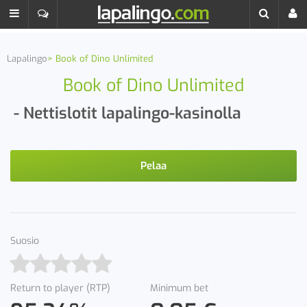
Lapalingo
Book of Dino Unlimited
Book of Dino Unlimited
- Nettislotit lapalingo-kasinolla
Pelaa
Suosio
Return to player (RTP)
Minimum bet