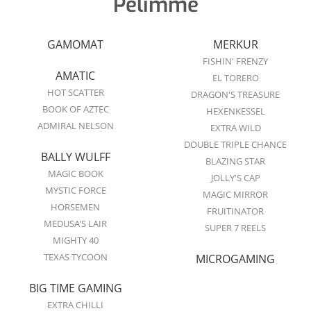
Pelimme
GAMOMAT
MERKUR
FISHIN' FRENZY
AMATIC
EL TORERO
HOT SCATTER
DRAGON'S TREASURE
BOOK OF AZTEC
HEXENKESSEL
ADMIRAL NELSON
EXTRA WILD
DOUBLE TRIPLE CHANCE
BALLY WULFF
BLAZING STAR
MAGIC BOOK
JOLLY'S CAP
MYSTIC FORCE
MAGIC MIRROR
HORSEMEN
FRUITINATOR
MEDUSA’S LAIR
SUPER 7 REELS
MIGHTY 40
TEXAS TYCOON
MICROGAMING
BIG TIME GAMING
EXTRA CHILLI