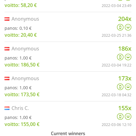
voitto: 58,20 €
2022-03-04 23:49
204x
Anonymous
panos: 0,10 €
voitto: 20,40 €
2022-03-25 21:36
186x
Anonymous
panos: 1,00 €
voitto: 186,50 €
2022-03-04 19:22
173x
Anonymous
panos: 1,00 €
voitto: 173,50 €
2022-03-18 04:32
155x
Chris C.
panos: 1,00 €
voitto: 155,00 €
2022-03-06 12:10
Current winners