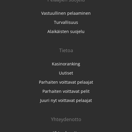
Vastuullinen pelaaminen
Turvallisuus
Alaikäisten suojelu
Tietoa
Kasinoranking
Uutiset
Parhaiten voittavat pelaajat
Parhaiten voittavat pelit
Juuri nyt voittavat pelaajat
Yhteydenotto