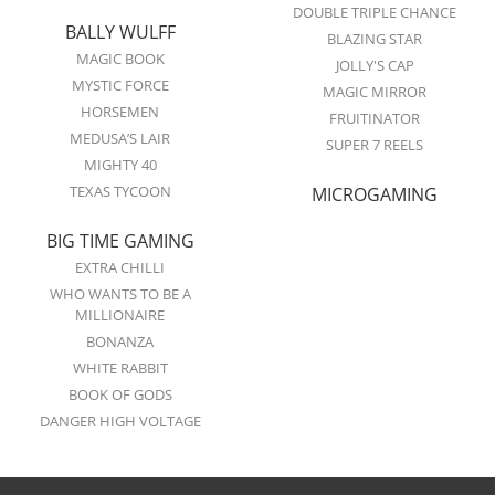
DOUBLE TRIPLE CHANCE
BALLY WULFF
BLAZING STAR
MAGIC BOOK
JOLLY'S CAP
MYSTIC FORCE
MAGIC MIRROR
HORSEMEN
FRUITINATOR
MEDUSA’S LAIR
SUPER 7 REELS
MIGHTY 40
TEXAS TYCOON
MICROGAMING
BIG TIME GAMING
EXTRA CHILLI
WHO WANTS TO BE A
MILLIONAIRE
BONANZA
WHITE RABBIT
BOOK OF GODS
DANGER HIGH VOLTAGE