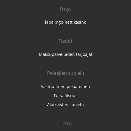
Yritys
lapalingo-nettikasino
Tiedot
Maksupalveluiden tarjoajat
Pelaajien suojelu
Vastuullinen pelaaminen
Turvallisuus
Alaikäisten suojelu
Tietoa