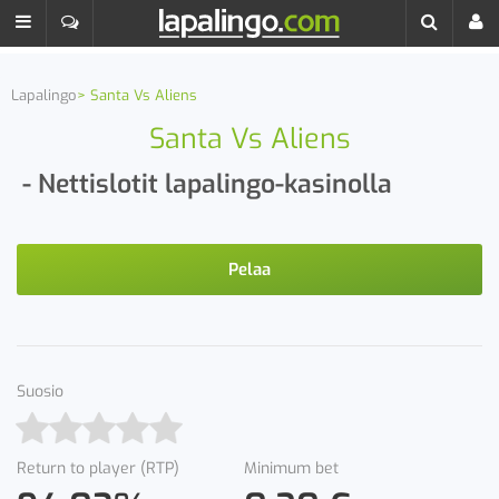
Lapalingo
Santa Vs Aliens
Santa Vs Aliens
- Nettislotit lapalingo-kasinolla
Pelaa
Suosio
Return to player (RTP)
Minimum bet