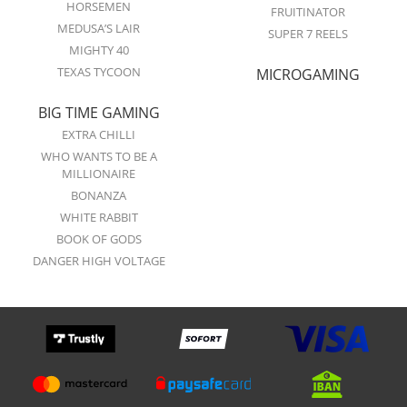
HORSEMEN
FRUITINATOR
MEDUSA’S LAIR
SUPER 7 REELS
MIGHTY 40
TEXAS TYCOON
MICROGAMING
BIG TIME GAMING
EXTRA CHILLI
WHO WANTS TO BE A
MILLIONAIRE
BONANZA
WHITE RABBIT
BOOK OF GODS
DANGER HIGH VOLTAGE