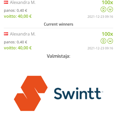
100x
Alexandra M.
panos: 0,40 €
voitto: 40,00 €
2021-12-23 09:16
Current winners
100x
Alexandra M.
panos: 0,40 €
voitto: 40,00 €
2021-12-23 09:16
Valmistaja: