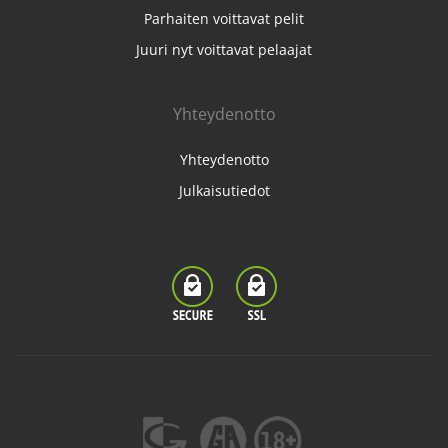
Parhaiten voittavat pelit
Juuri nyt voittavat pelaajat
Yhteydenotto
Yhteydenotto
Julkaisutiedot