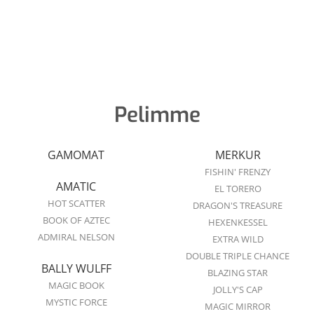
Pelimme
GAMOMAT
MERKUR
FISHIN' FRENZY
AMATIC
EL TORERO
HOT SCATTER
DRAGON'S TREASURE
BOOK OF AZTEC
HEXENKESSEL
ADMIRAL NELSON
EXTRA WILD
DOUBLE TRIPLE CHANCE
BALLY WULFF
BLAZING STAR
MAGIC BOOK
JOLLY'S CAP
MYSTIC FORCE
MAGIC MIRROR