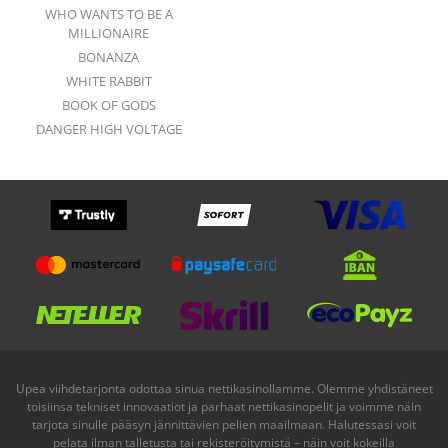
WHO WANTS TO BE A
MILLIONAIRE
BONANZA
WHITE RABBIT
BOOK OF GODS
DANGER HIGH VOLTAGE
Upea viihdetarjonta odottaa sinua nettikasinollamme. Olemme yhdistäneet
toisiinsa tekniset innovaatiot ja parhaat nettikasinopelit ja voimme näin
tarjota sinulle pääsyn jännittävien pelien maailmaan. Halutessasi voit
pelata ilman talletusta tai rekisteröitymistä – näin voit kokeilla