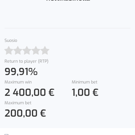
Suosio
Return to player (RTP)
99,91
%
Maximum win
Minimum bet
2 400,00 €
1,00 €
Maximum bet
200,00 €