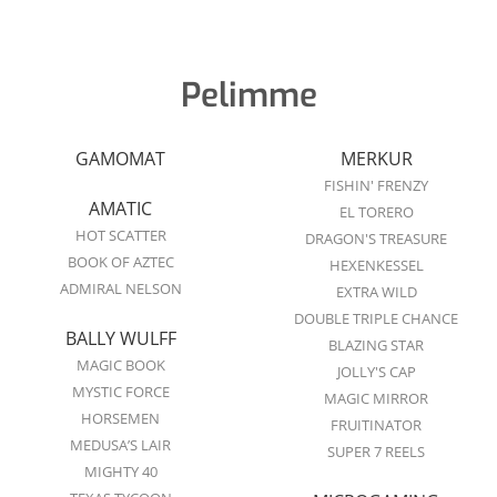
Pelimme
GAMOMAT
MERKUR
FISHIN' FRENZY
AMATIC
EL TORERO
HOT SCATTER
DRAGON'S TREASURE
BOOK OF AZTEC
HEXENKESSEL
ADMIRAL NELSON
EXTRA WILD
DOUBLE TRIPLE CHANCE
BALLY WULFF
BLAZING STAR
MAGIC BOOK
JOLLY'S CAP
MYSTIC FORCE
MAGIC MIRROR
HORSEMEN
FRUITINATOR
MEDUSA’S LAIR
SUPER 7 REELS
MIGHTY 40