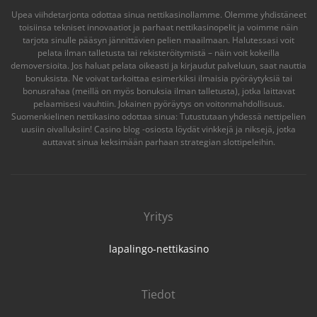
Upea viihdetarjonta odottaa sinua nettikasinollamme. Olemme yhdistäneet
toisiinsa tekniset innovaatiot ja parhaat nettikasinopelit ja voimme näin
tarjota sinulle pääsyn jännittävien pelien maailmaan. Halutessasi voit
pelata ilman talletusta tai rekisteröitymistä – näin voit kokeilla
demoversioita. Jos haluat pelata oikeasti ja kirjaudut palveluun, saat nauttia
bonuksista. Ne voivat tarkoittaa esimerkiksi ilmaisia pyöräytyksiä tai
bonusrahaa (meillä on myös bonuksia ilman talletusta), jotka laittavat
pelaamisesi vauhtiin. Jokainen pyöräytys on voitonmahdollisuus.
Suomenkielinen
nettikasino
odottaa sinua: Tutustutaan yhdessä nettipelien
uusiin oivalluksiin! Casino blog -osiosta löydät vinkkejä ja niksejä, jotka
auttavat sinua keksimään parhaan strategian slottipeleihin.
Yritys
lapalingo-nettikasino
Tiedot