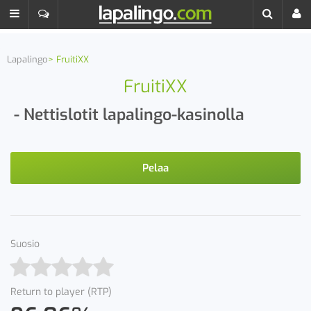
Lapalingo
FruitiXX
FruitiXX
- Nettislotit lapalingo-kasinolla
Pelaa
Suosio
Return to player (RTP)