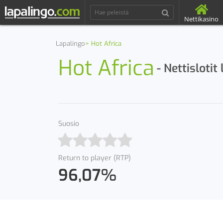
Nettikasino
Lapalingo
Hot Africa
Hot Africa
- Nettislotit
Suosio
Return to player (RTP)
96,07
%