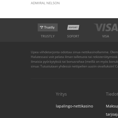
ADMIRAL NELSON
TRUSTLY
SOFORT
VISA
Upea viihdetarjonta odottaa sinua nettikasinollamme. Olemme
Halutessasi voit pelata ilman talletusta tai rekisteröitymistä
ilmaisia pyöräytyksiä tai bonusrahaa (meillä on myös bonuks
sinua: Tutustutaan yhdessä nettipelien uusiin oivalluksiin! C
Yritys
Tiedo
lapalingo-nettikasino
Maksu
tarjoaj