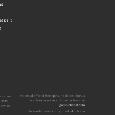
at
at pelit
t
A special offer of free spins, no deposit bonus
aa rahaa.
and free paysafecards can be found at
lissasi
gambleboost.com
raavien
On gambleboost.com you will also find a