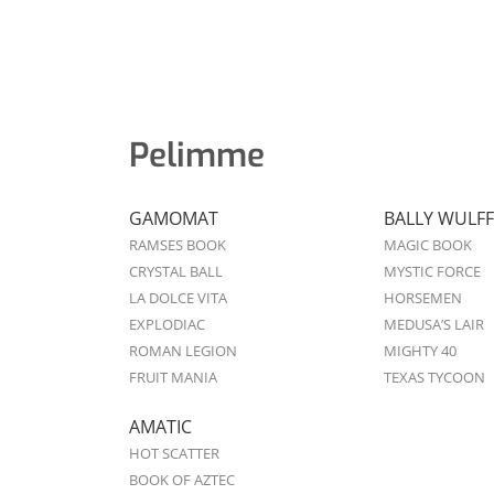
Pelimme
GAMOMAT
BALLY WULFF
RAMSES BOOK
MAGIC BOOK
CRYSTAL BALL
MYSTIC FORCE
LA DOLCE VITA
HORSEMEN
EXPLODIAC
MEDUSA’S LAIR
ROMAN LEGION
MIGHTY 40
FRUIT MANIA
TEXAS TYCOON
AMATIC
HOT SCATTER
BOOK OF AZTEC