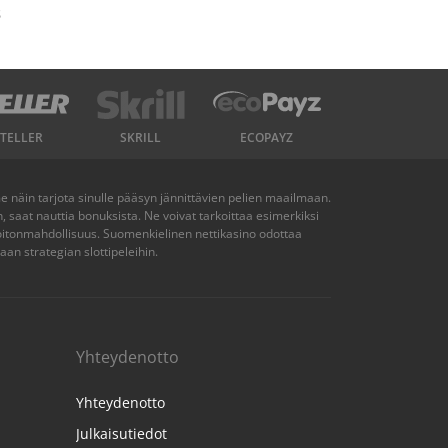
S
TELLER
SKRILL
ECOPAYZ
e näin tarjota sinulle pääsyn jännittävien pelien maailmaan.
un, saat nauttia bonuksista. Ne voivat tarkoittaa esimerkiksi
n voitonmahdollisuus. Suomenkielinen
nettikasino
odottaa
aan strategian slottipeleihin.
Yhteydenotto
Yhteydenotto
Julkaisutiedot