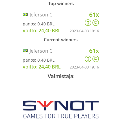
Top winners
61x
Jeferson C.
panos: 0,40 BRL
voitto: 24,40 BRL
2023-04-03 19:16
Current winners
61x
Jeferson C.
panos: 0,40 BRL
voitto: 24,40 BRL
2023-04-03 19:16
Valmistaja: