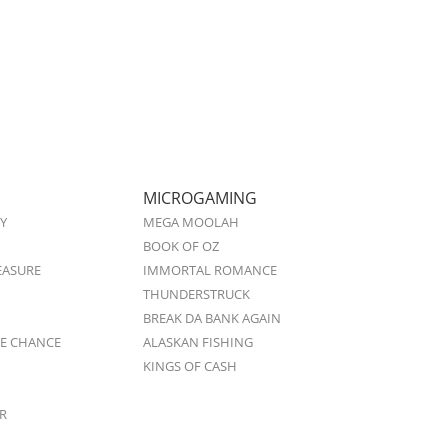
MICROGAMING
ZY
MEGA MOOLAH
BOOK OF OZ
EASURE
IMMORTAL ROMANCE
THUNDERSTRUCK
BREAK DA BANK AGAIN
LE CHANCE
ALASKAN FISHING
KINGS OF CASH
R