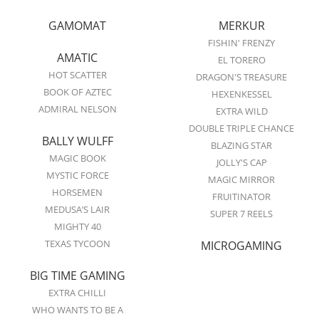
GAMOMAT
MERKUR
FISHIN' FRENZY
AMATIC
EL TORERO
HOT SCATTER
DRAGON'S TREASURE
BOOK OF AZTEC
HEXENKESSEL
ADMIRAL NELSON
EXTRA WILD
DOUBLE TRIPLE CHANCE
BALLY WULFF
BLAZING STAR
MAGIC BOOK
JOLLY'S CAP
MYSTIC FORCE
MAGIC MIRROR
HORSEMEN
FRUITINATOR
MEDUSA’S LAIR
SUPER 7 REELS
MIGHTY 40
TEXAS TYCOON
MICROGAMING
BIG TIME GAMING
EXTRA CHILLI
WHO WANTS TO BE A