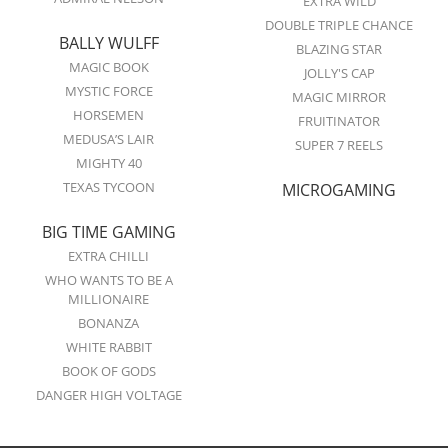
EXTRA WILD
DOUBLE TRIPLE CHANCE
BALLY WULFF
BLAZING STAR
MAGIC BOOK
JOLLY'S CAP
MYSTIC FORCE
MAGIC MIRROR
HORSEMEN
FRUITINATOR
MEDUSA’S LAIR
SUPER 7 REELS
MIGHTY 40
TEXAS TYCOON
MICROGAMING
BIG TIME GAMING
EXTRA CHILLI
WHO WANTS TO BE A
MILLIONAIRE
BONANZA
WHITE RABBIT
BOOK OF GODS
DANGER HIGH VOLTAGE