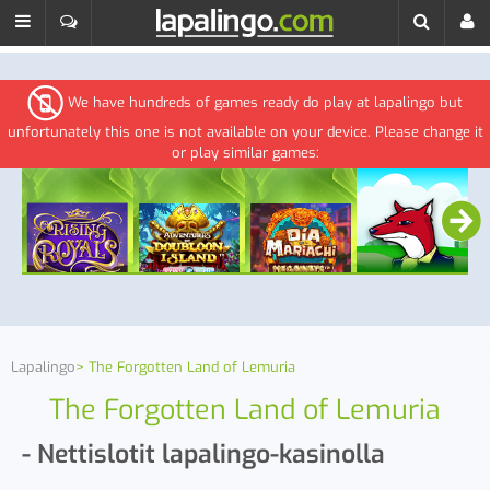
We have hundreds of games ready do play at lapalingo but
unfortunately this one is not available on your device. Please change it
or play similar games:
Lapalingo
The Forgotten Land of Lemuria
The Forgotten Land of Lemuria
- Nettislotit lapalingo-kasinolla