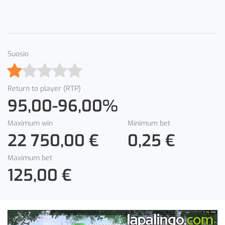
Suosio
Return to player (RTP)
95,00
-
96,00
%
Maximum win
Minimum bet
22 750,00 €
0,25 €
Maximum bet
125,00 €