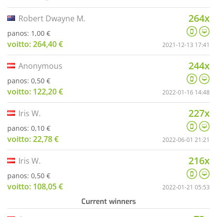
264x
Robert Dwayne M.
panos: 1,00 €
voitto: 264,40 €
2021-12-13 17:41
244x
Anonymous
panos: 0,50 €
voitto: 122,20 €
2022-01-16 14:48
227x
Iris W.
panos: 0,10 €
voitto: 22,78 €
2022-06-01 21:21
216x
Iris W.
panos: 0,50 €
voitto: 108,05 €
2022-01-21 05:53
Current winners