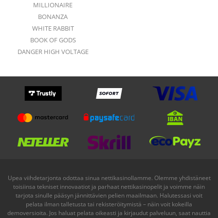
MILLIONAIRE
BONANZA
WHITE RABBIT
BOOK OF GODS
DANGER HIGH VOLTAGE
Upea viihdetarjonta odottaa sinua nettikasinollamme. Olemme yhdistäneet
toisiinsa tekniset innovaatiot ja parhaat nettikasinopelit ja voimme näin
tarjota sinulle pääsyn jännittävien pelien maailmaan. Halutessasi voit
pelata ilman talletusta tai rekisteröitymistä – näin voit kokeilla
demoversioita. Jos haluat pelata oikeasti ja kirjaudut palveluun, saat nauttia