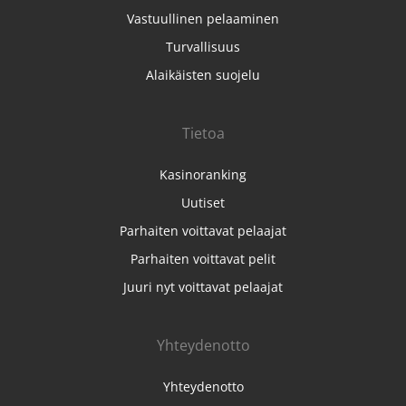
Vastuullinen pelaaminen
Turvallisuus
Alaikäisten suojelu
Tietoa
Kasinoranking
Uutiset
Parhaiten voittavat pelaajat
Parhaiten voittavat pelit
Juuri nyt voittavat pelaajat
Yhteydenotto
Yhteydenotto