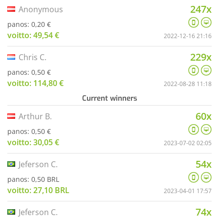
247x
Anonymous
panos: 0,20 €
voitto: 49,54 €
2022-12-16 21:16
229x
Chris C.
panos: 0,50 €
voitto: 114,80 €
2022-08-28 11:18
Current winners
60x
Arthur B.
panos: 0,50 €
voitto: 30,05 €
2023-07-02 02:05
54x
Jeferson C.
panos: 0,50 BRL
voitto: 27,10 BRL
2023-04-01 17:57
74x
Jeferson C.