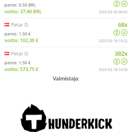
panos: 0,50 BRL
voitto: 37,40 BRL
2023-03-26 06:42
68x
Petar D.
panos: 1,50 €
voitto: 102,30 €
2023-03-18 19:22
382x
Petar D.
panos: 1,50 €
voitto: 573,75 €
2023-03-18 19:20
Valmistaja: