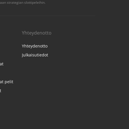
aan strategian slottipeleihin.
Yhteydenotto
Yhteydenotto
Julkaisutiedot
at
at pelit
t