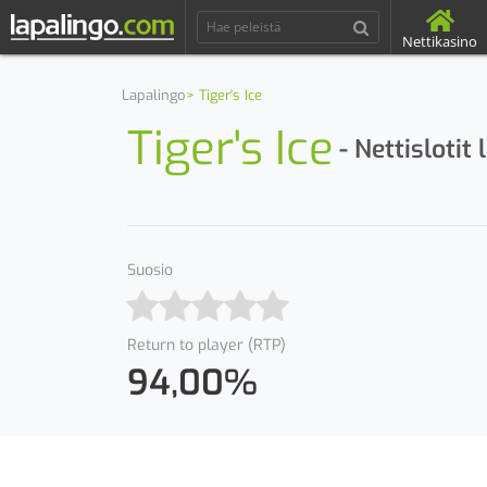
Nettikasino
Lapalingo
Tiger's Ice
Tiger's Ice
- Nettislotit
Suosio
Return to player (RTP)
94,00
%