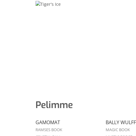
Pelimme
GAMOMAT
BALLY WULFF
RAMSES BOOK
MAGIC BOOK