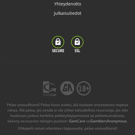
Yhteydenotto
Julkaisutiedot
Pelaa vastuullisesti! Pelaa huvin vuoksi, älä koskaan ansaitaksesi nopeaa
rahaa. Älä pelaa, jos sinulla ei ole siihen taloudellisia resursseja. Jos olet
huolissasi jonkun henkilön pelikäyttäytymisestä tai pelitottumuksista,
käänny seuraavien tahojen puoleen:
GamCare
tai
GamblersAnonymous
.
Uhkapelit voivat aiheuttaa riippuvuutta, pelaa vastuullisesti!