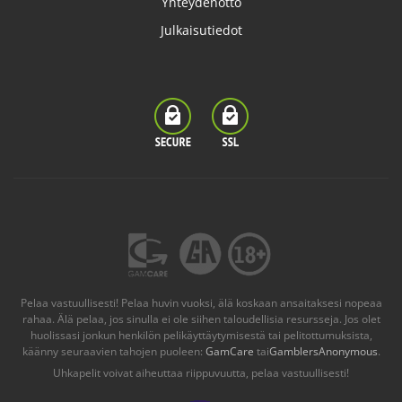
Yhteydenotto
Julkaisutiedot
Pelaa vastuullisesti! Pelaa huvin vuoksi, älä koskaan ansaitaksesi nopeaa
rahaa. Älä pelaa, jos sinulla ei ole siihen taloudellisia resursseja. Jos olet
huolissasi jonkun henkilön pelikäyttäytymisestä tai pelitottumuksista,
käänny seuraavien tahojen puoleen:
GamCare
tai
GamblersAnonymous
.
Uhkapelit voivat aiheuttaa riippuvuutta, pelaa vastuullisesti!