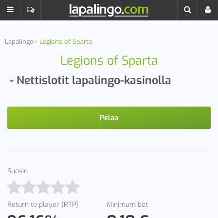
Lapalingo
Legions of Sparta
Legions of Sparta
- Nettislotit lapalingo-kasinolla
Pelaa
Suosio
Return to player (RTP)
Minimum bet