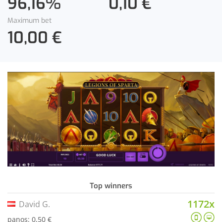
96,16
%
0,10 €
Maximum bet
10,00 €
Top winners
1172x
David G.
panos: 0,50 €