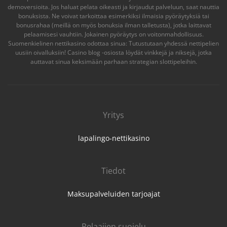
demoversioita. Jos haluat pelata oikeasti ja kirjaudut palveluun, saat nauttia
bonuksista. Ne voivat tarkoittaa esimerkiksi ilmaisia pyöräytyksiä tai
bonusrahaa (meillä on myös bonuksia ilman talletusta), jotka laittavat
pelaamisesi vauhtiin. Jokainen pyöräytys on voitonmahdollisuus.
Suomenkielinen
nettikasino
odottaa sinua: Tutustutaan yhdessä nettipelien
uusiin oivalluksiin! Casino blog -osiosta löydät vinkkejä ja niksejä, jotka
auttavat sinua keksimään parhaan strategian slottipeleihin.
Yritys
lapalingo-nettikasino
Tiedot
Maksupalveluiden tarjoajat
Pelaajien suojelu