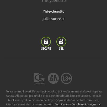
Yhteydenotto
Yhteydenotto
Julkaisutiedot
Pelaa vastuullisesti! Pelaa huvin vuoksi, älä koskaan ansaitaksesi nopeaa
rahaa. Älä pelaa, jos sinulla ei ole siihen taloudellisia resursseja. Jos olet
huolissasi jonkun henkilön pelikäyttäytymisestä tai pelitottumuksista,
käänny seuraavien tahojen puoleen:
GamCare
tai
GamblersAnonymous
.