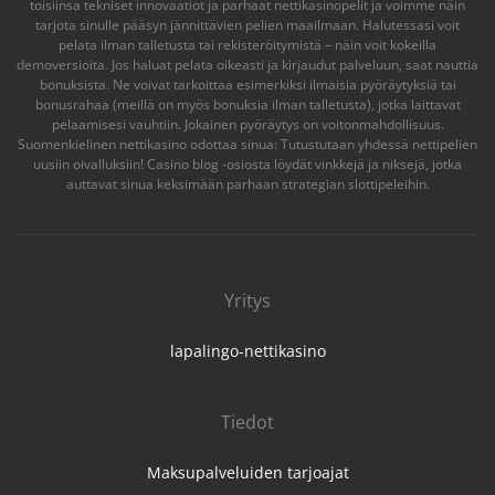
toisiinsa tekniset innovaatiot ja parhaat nettikasinopelit ja voimme näin
tarjota sinulle pääsyn jännittävien pelien maailmaan. Halutessasi voit
pelata ilman talletusta tai rekisteröitymistä – näin voit kokeilla
demoversioita. Jos haluat pelata oikeasti ja kirjaudut palveluun, saat nauttia
bonuksista. Ne voivat tarkoittaa esimerkiksi ilmaisia pyöräytyksiä tai
bonusrahaa (meillä on myös bonuksia ilman talletusta), jotka laittavat
pelaamisesi vauhtiin. Jokainen pyöräytys on voitonmahdollisuus.
Suomenkielinen
nettikasino
odottaa sinua: Tutustutaan yhdessä nettipelien
uusiin oivalluksiin! Casino blog -osiosta löydät vinkkejä ja niksejä, jotka
auttavat sinua keksimään parhaan strategian slottipeleihin.
Yritys
lapalingo-nettikasino
Tiedot
Maksupalveluiden tarjoajat