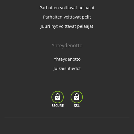
Parhaiten voittavat pelaajat
Parhaiten voittavat pelit
Juuri nyt voittavat pelaajat
Yhteydenotto
Yhteydenotto
Julkaisutiedot