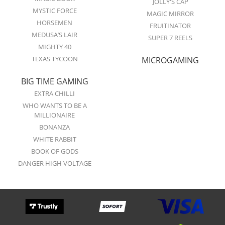
JOLLY'S CAP
MYSTIC FORCE
MAGIC MIRROR
HORSEMEN
FRUITINATOR
MEDUSA’S LAIR
SUPER 7 REELS
MIGHTY 40
TEXAS TYCOON
MICROGAMING
BIG TIME GAMING
EXTRA CHILLI
WHO WANTS TO BE A
MILLIONAIRE
BONANZA
WHITE RABBIT
BOOK OF GODS
DANGER HIGH VOLTAGE