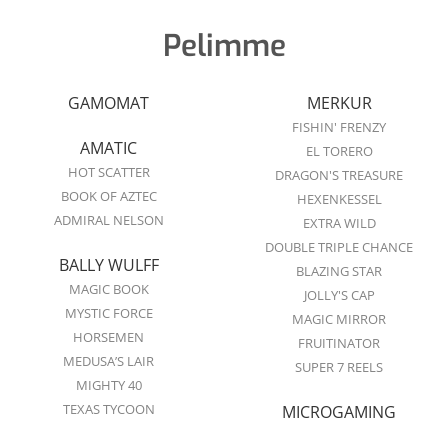
Pelimme
GAMOMAT
MERKUR
FISHIN' FRENZY
AMATIC
EL TORERO
HOT SCATTER
DRAGON'S TREASURE
BOOK OF AZTEC
HEXENKESSEL
ADMIRAL NELSON
EXTRA WILD
DOUBLE TRIPLE CHANCE
BALLY WULFF
BLAZING STAR
MAGIC BOOK
JOLLY'S CAP
MYSTIC FORCE
MAGIC MIRROR
HORSEMEN
FRUITINATOR
MEDUSA’S LAIR
SUPER 7 REELS
MIGHTY 40
TEXAS TYCOON
MICROGAMING