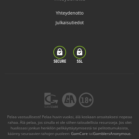
Yhteydenotto
Julkaisutiedot
Pelaa vastuullisesti! Pelaa huvin vuoksi, älä koskaan ansaitaksesi nopeaa
rahaa. Älä pelaa, jos sinulla ei ole siihen taloudellisia resursseja. Jos olet
huolissasi jonkun henkilön pelikäyttäytymisestä tai pelitottumuksista,
käänny seuraavien tahojen puoleen:
GamCare
tai
GamblersAnonymous
.