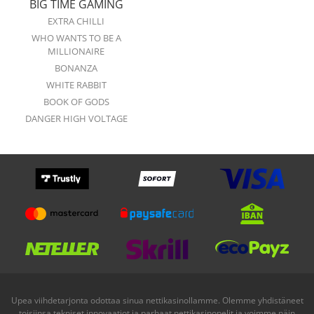
BIG TIME GAMING
EXTRA CHILLI
WHO WANTS TO BE A
MILLIONAIRE
BONANZA
WHITE RABBIT
BOOK OF GODS
DANGER HIGH VOLTAGE
Upea viihdetarjonta odottaa sinua nettikasinollamme. Olemme yhdistäneet
toisiinsa tekniset innovaatiot ja parhaat nettikasinopelit ja voimme näin