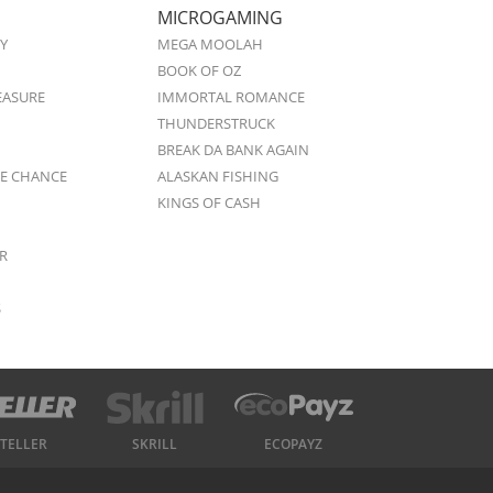
MICROGAMING
ZY
MEGA MOOLAH
BOOK OF OZ
EASURE
IMMORTAL ROMANCE
THUNDERSTRUCK
BREAK DA BANK AGAIN
LE CHANCE
ALASKAN FISHING
KINGS OF CASH
R
S
TELLER
SKRILL
ECOPAYZ