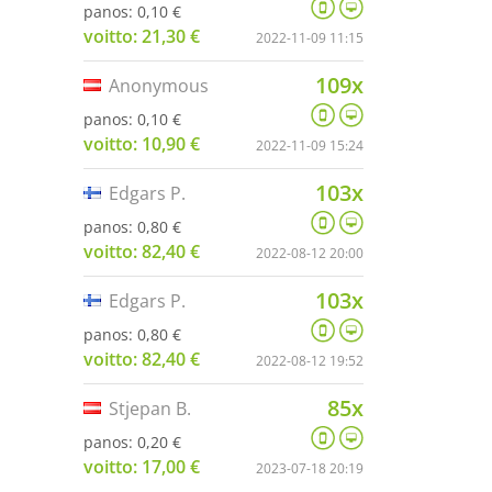
panos: 0,10 €
voitto: 21,30 €
2022-11-09 11:15
109x
Anonymous
panos: 0,10 €
voitto: 10,90 €
2022-11-09 15:24
103x
Edgars P.
panos: 0,80 €
voitto: 82,40 €
2022-08-12 20:00
103x
Edgars P.
panos: 0,80 €
voitto: 82,40 €
2022-08-12 19:52
85x
Stjepan B.
panos: 0,20 €
voitto: 17,00 €
2023-07-18 20:19