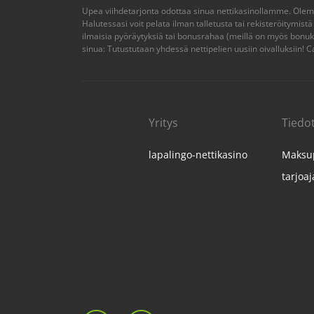
Upea viihdetarjonta odottaa sinua nettikasinollamme. Olemme
Halutessasi voit pelata ilman talletusta tai rekisteröitymistä
ilmaisia pyöräytyksiä tai bonusrahaa (meillä on myös bonuks
sinua: Tutustutaan yhdessä nettipelien uusiin oivalluksiin! C
Yritys
Tiedo
lapalingo-nettikasino
Maksu
tarjoaj