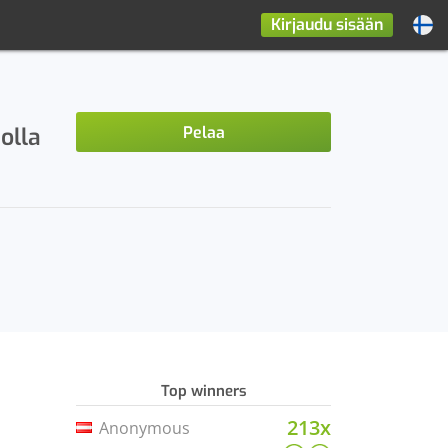
Kirjaudu sisään
nolla
Pelaa
Top winners
213x
Anonymous