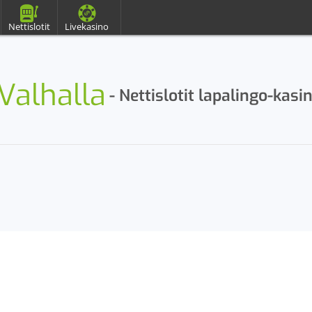
Nettislotit
Livekasino
Valhalla
- Nettislotit lapalingo-kasi