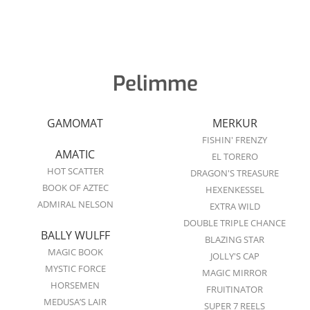
Pelimme
GAMOMAT
MERKUR
FISHIN' FRENZY
AMATIC
EL TORERO
HOT SCATTER
DRAGON'S TREASURE
BOOK OF AZTEC
HEXENKESSEL
ADMIRAL NELSON
EXTRA WILD
DOUBLE TRIPLE CHANCE
BALLY WULFF
BLAZING STAR
MAGIC BOOK
JOLLY'S CAP
MYSTIC FORCE
MAGIC MIRROR
HORSEMEN
FRUITINATOR
MEDUSA’S LAIR
SUPER 7 REELS