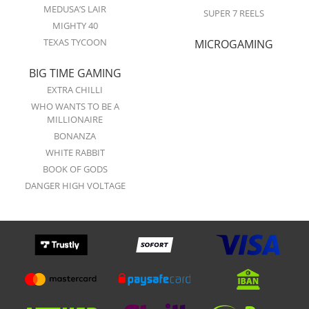
MEDUSA’S LAIR
SUPER 7 REELS
MIGHTY 40
TEXAS TYCOON
MICROGAMING
BIG TIME GAMING
EXTRA CHILLI
WHO WANTS TO BE A
MILLIONAIRE
BONANZA
WHITE RABBIT
BOOK OF GODS
DANGER HIGH VOLTAGE