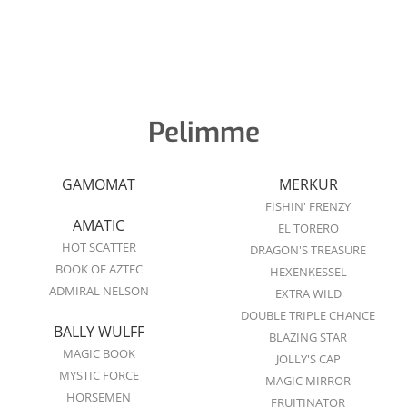
Pelimme
GAMOMAT
MERKUR
FISHIN' FRENZY
AMATIC
EL TORERO
HOT SCATTER
DRAGON'S TREASURE
BOOK OF AZTEC
HEXENKESSEL
ADMIRAL NELSON
EXTRA WILD
DOUBLE TRIPLE CHANCE
BALLY WULFF
BLAZING STAR
MAGIC BOOK
JOLLY'S CAP
MYSTIC FORCE
MAGIC MIRROR
HORSEMEN
FRUITINATOR