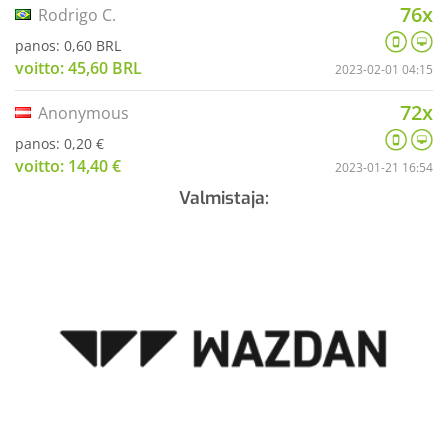
76x
Rodrigo C.
panos: 0,60 BRL
voitto: 45,60 BRL
2023-02-01 04:15
72x
Anonymous
panos: 0,20 €
voitto: 14,40 €
2023-01-21 16:54
Valmistaja: