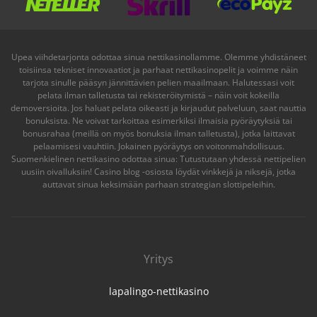
Upea viihdetarjonta odottaa sinua nettikasinollamme. Olemme yhdistäneet
toisiinsa tekniset innovaatiot ja parhaat nettikasinopelit ja voimme näin
tarjota sinulle pääsyn jännittävien pelien maailmaan. Halutessasi voit
pelata ilman talletusta tai rekisteröitymistä – näin voit kokeilla
demoversioita. Jos haluat pelata oikeasti ja kirjaudut palveluun, saat nauttia
bonuksista. Ne voivat tarkoittaa esimerkiksi ilmaisia pyöräytyksiä tai
bonusrahaa (meillä on myös bonuksia ilman talletusta), jotka laittavat
pelaamisesi vauhtiin. Jokainen pyöräytys on voitonmahdollisuus.
Suomenkielinen
nettikasino
odottaa sinua: Tutustutaan yhdessä nettipelien
uusiin oivalluksiin! Casino blog -osiosta löydät vinkkejä ja niksejä, jotka
auttavat sinua keksimään parhaan strategian slottipeleihin.
Yritys
lapalingo-nettikasino