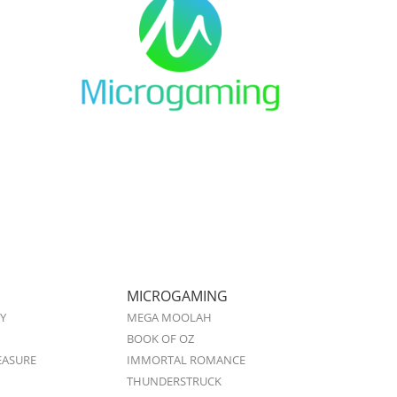
MICROGAMING
ZY
MEGA MOOLAH
BOOK OF OZ
EASURE
IMMORTAL ROMANCE
THUNDERSTRUCK