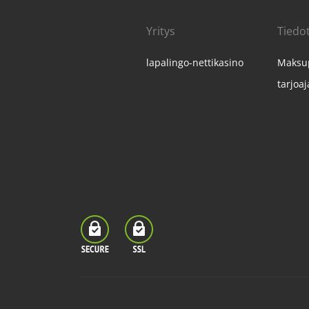
Yritys
Tiedo
lapalingo-nettikasino
Maksu
tarjoaj