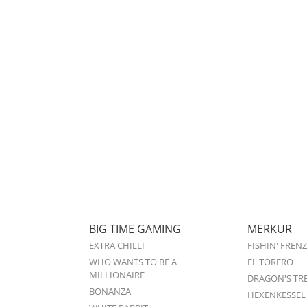
BIG TIME GAMING
MERKUR
EXTRA CHILLI
FISHIN' FREN
WHO WANTS TO BE A
EL TORERO
MILLIONAIRE
DRAGON'S TR
BONANZA
HEXENKESSEL