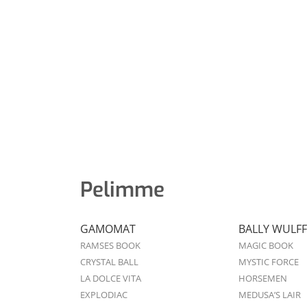
Pelimme
GAMOMAT
BALLY WULFF
RAMSES BOOK
MAGIC BOOK
CRYSTAL BALL
MYSTIC FORCE
LA DOLCE VITA
HORSEMEN
EXPLODIAC
MEDUSA’S LAIR