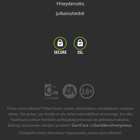
Yhteydenotto
Julkaisutiedot
Pelaa vastuullisesti! Pelaa huvin vuoksi, älä koskaan ansaitaksesi nopeaa
rahaa. Älä pelaa, jos sinulla ei ole siihen taloudellisia resursseja. Jos olet
huolissasi jonkun henkilön pelikäyttäytymisestä tai pelitottumuksista,
käänny seuraavien tahojen puoleen:
GamCare
tai
GamblersAnonymous
.
Uhkapelit voivat aiheuttaa riippuvuutta, pelaa vastuullisesti!