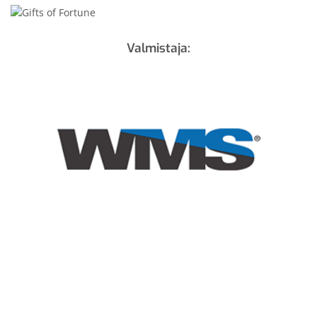
Valmistaja: