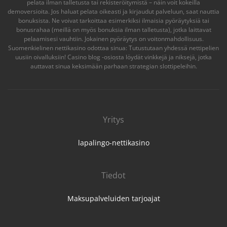
pelata ilman talletusta tai rekisteröitymistä – näin voit kokeilla
demoversioita. Jos haluat pelata oikeasti ja kirjaudut palveluun, saat nauttia
bonuksista. Ne voivat tarkoittaa esimerkiksi ilmaisia pyöräytyksiä tai
bonusrahaa (meillä on myös bonuksia ilman talletusta), jotka laittavat
pelaamisesi vauhtiin. Jokainen pyöräytys on voitonmahdollisuus.
Suomenkielinen
nettikasino
odottaa sinua: Tutustutaan yhdessä nettipelien
uusiin oivalluksiin! Casino blog -osiosta löydät vinkkejä ja niksejä, jotka
auttavat sinua keksimään parhaan strategian slottipeleihin.
Yritys
lapalingo-nettikasino
Tiedot
Maksupalveluiden tarjoajat