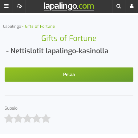
Lapalingo
Gifts of Fortune
Gifts of Fortune
- Nettislotit lapalingo-kasinolla
Pelaa
Suosio