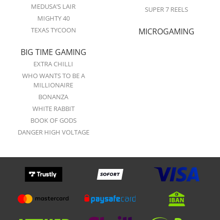
MEDUSA’S LAIR
SUPER 7 REELS
MIGHTY 40
TEXAS TYCOON
MICROGAMING
BIG TIME GAMING
EXTRA CHILLI
WHO WANTS TO BE A
MILLIONAIRE
BONANZA
WHITE RABBIT
BOOK OF GODS
DANGER HIGH VOLTAGE