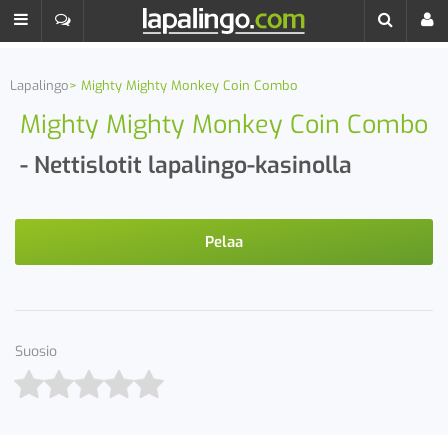
Lapalingo
Mighty Mighty Monkey Coin Combo
Mighty Mighty Monkey Coin Combo
- Nettislotit lapalingo-kasinolla
Pelaa
Suosio