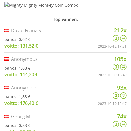
Top winners
212x
David Franz S.
panos: 0,62 €
voitto: 131,52 €
2023-10-12 17:31
105x
Anonymous
panos: 1,08 €
voitto: 114,20 €
2023-10-09 16:49
93x
Anonymous
panos: 1,88 €
voitto: 176,40 €
2023-10-10 12:47
74x
Georg M.
panos: 0,88 €