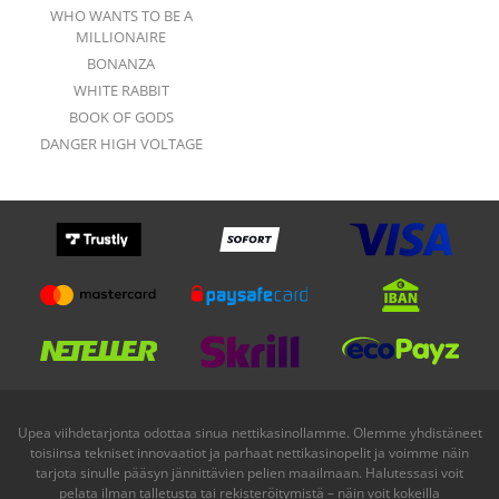
WHO WANTS TO BE A
MILLIONAIRE
BONANZA
WHITE RABBIT
BOOK OF GODS
DANGER HIGH VOLTAGE
Upea viihdetarjonta odottaa sinua nettikasinollamme. Olemme yhdistäneet
toisiinsa tekniset innovaatiot ja parhaat nettikasinopelit ja voimme näin
tarjota sinulle pääsyn jännittävien pelien maailmaan. Halutessasi voit
pelata ilman talletusta tai rekisteröitymistä – näin voit kokeilla