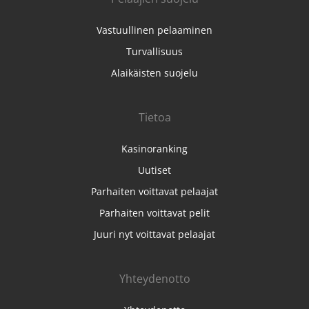
Vastuullinen pelaaminen
Turvallisuus
Alaikäisten suojelu
Tietoa
Kasinoranking
Uutiset
Parhaiten voittavat pelaajat
Parhaiten voittavat pelit
Juuri nyt voittavat pelaajat
Yhteydenotto