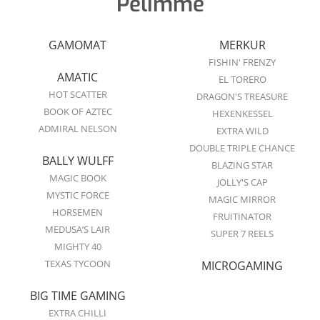
Pelimme
GAMOMAT
MERKUR
FISHIN' FRENZY
AMATIC
EL TORERO
HOT SCATTER
DRAGON'S TREASURE
BOOK OF AZTEC
HEXENKESSEL
ADMIRAL NELSON
EXTRA WILD
DOUBLE TRIPLE CHANCE
BALLY WULFF
BLAZING STAR
MAGIC BOOK
JOLLY'S CAP
MYSTIC FORCE
MAGIC MIRROR
HORSEMEN
FRUITINATOR
MEDUSA’S LAIR
SUPER 7 REELS
MIGHTY 40
TEXAS TYCOON
MICROGAMING
BIG TIME GAMING
EXTRA CHILLI