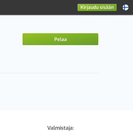
Kirjaudu sisään
Pelaa
Valmistaja: