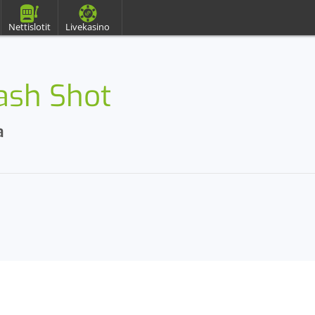
Nettislotit
Livekasino
ash Shot
a